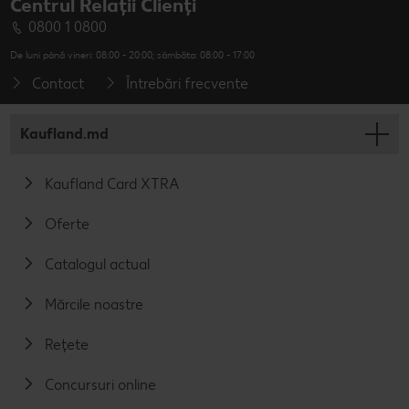
Centrul Relații Clienți
0800 1 0800
De luni până vineri: 08:00 - 20:00; sâmbăta: 08:00 - 17:00
Contact
Întrebări frecvente
Kaufland.md
Kaufland Card XTRA
Oferte
Catalogul actual
Mărcile noastre
Rețete
Concursuri online