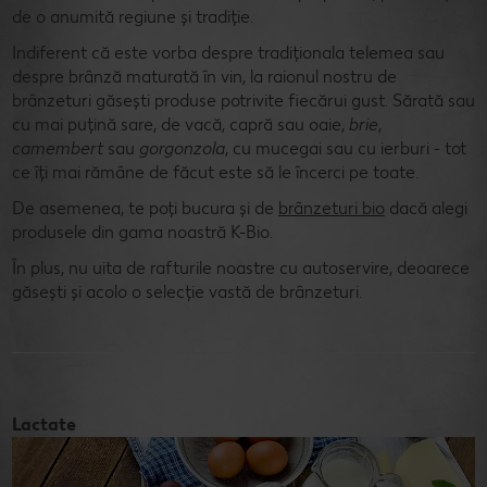
de o anumită regiune și tradiție.
Indiferent că este vorba despre tradiționala telemea sau
despre brânză maturată în vin, la raionul nostru de
brânzeturi găsești produse potrivite fiecărui gust. Sărată sau
cu mai puțină sare, de vacă, capră sau oaie,
brie
,
camembert
sau
gorgonzola
, cu mucegai sau cu ierburi - tot
ce îți mai rămâne de făcut este să le încerci pe toate.
De asemenea, te poți bucura și de
brânzeturi bio
dacă alegi
produsele din gama noastră K-Bio.
În plus, nu uita de rafturile noastre cu autoservire, deoarece
găsești și acolo o selecție vastă de brânzeturi.
Lactate