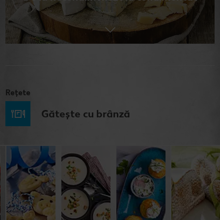
Rețete
Gătește cu brânză
Frigărui de
Purceluși de
Supă cremă de
Brioșe de
carne tocată
brânză
brânză
primăvară cu
cu brânză feta
brânză
și roșii
Cel mult 60 minute
Cel mult 60 minute
Cel mult 60 minute
Rafinat
Simplu
Cel mult 60 minute
Rafinat