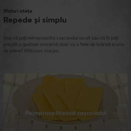
Sfaturi istețe
Repede și simplu
Știai că poți reîmprospăta cașcavalul uscat sau că îți poți
pregăti o gustare crocantă doar cu o felie de brânză și una
de pâine? Află cum mai jos.
Reîmprospătează cașcavalul