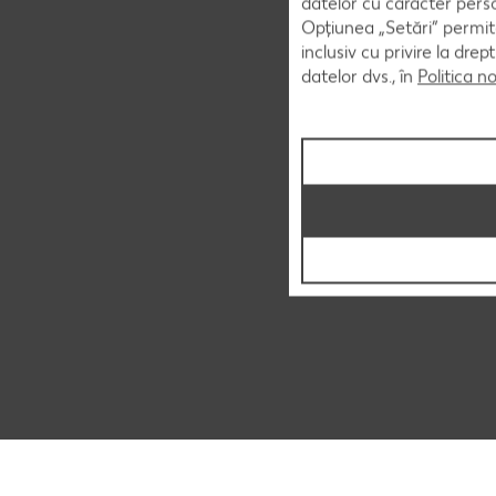
datelor cu caracter perso
Opțiunea „Setări” permite
inclusiv cu privire la dr
datelor dvs., în
Politica n