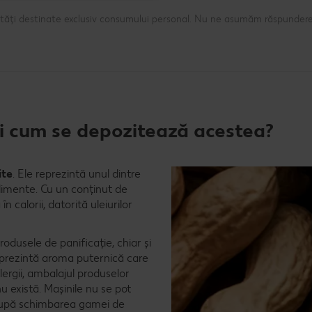
ntități destinate exclusiv consumului personal. Nu ne asumăm răspundere
 și cum se depozitează acestea?
ite
. Ele reprezintă unul dintre
alimente. Cu un conținut de
 calorii, datorită uleiurilor
odusele de panificație, chiar și
reprezintă aroma puternică care
lergii, ambalajul produselor
 există. Mașinile nu se pot
 după schimbarea gamei de