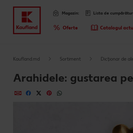
Magazin:
Lista de cumpărătur
Meniu
Oferte
Catalogul actu
Prezentare Generala Oferte
Kaufland.md
Sortiment
Dicționar de a
Arahidele: gustarea pe
Distribuie
Distribuie
Distribuie
Distribuie
Distribuie