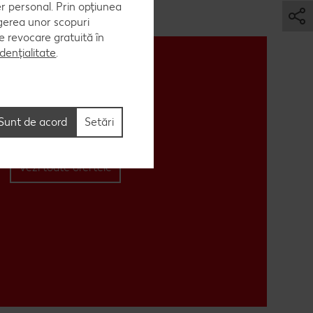
er personal. Prin opțiunea
egerea unor scopuri
 de revocare gratuită în
dențialitate
.
Sunt de acord
Setări
Vezi toate ofertele