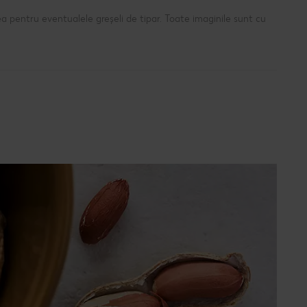
a pentru eventualele greșeli de tipar. Toate imaginile sunt cu