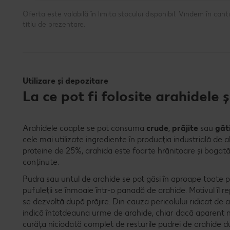
Oferta este valabilă în limita stocului disponibil. Vindem în ca
titlu de prezentare.
Utilizare și depozitare
La ce pot fi folosite arahidele
Arahidele coapte se pot consuma
crude
,
prăjite
sau
găt
cele mai utilizate ingrediente în producția industrială de 
proteine de 25%, arahida este foarte hrănitoare și bogată în
conținute.
Pudra sau untul de arahide se pot găsi în aproape toate pr
pufuleții se înmoaie într-o panadă de arahide. Motivul îl 
se dezvoltă după prăjire. Din cauza pericolului ridicat de a
indică întotdeauna urme de arahide, chiar dacă aparent nu
curăța niciodată complet de resturile pudrei de arahide