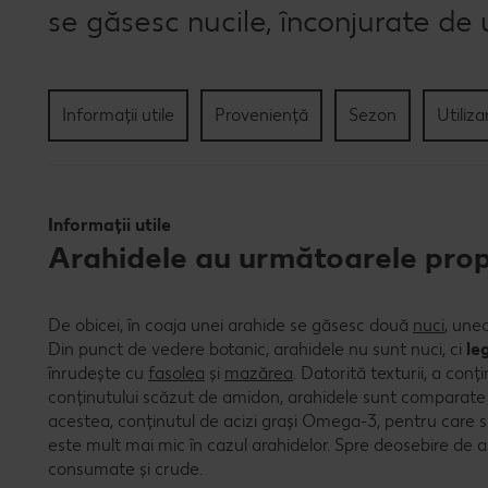
se găsesc nucile, înconjurate de u
Informații utile
Proveniență
Sezon
Utiliza
Informații utile
Arahidele au următoarele propr
De obicei, în coaja unei arahide se găsesc două
nuci
, une
Din punct de vedere botanic, arahidele nu sunt nuci, ci
le
înrudește cu
fasolea
și
mazărea
. Datorită texturii, a conți
conținutului scăzut de amidon, arahidele sunt comparate 
acestea, conținutul de acizi grași Omega-3, pentru care 
este mult mai mic în cazul arahidelor. Spre deosebire de 
consumate și crude.