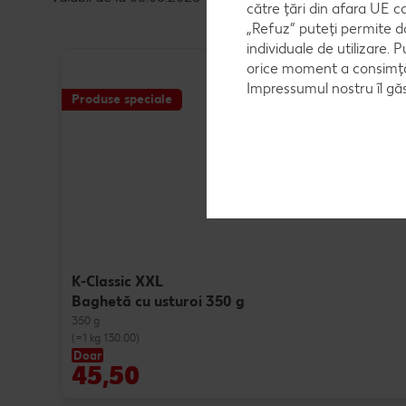
către țări din afara UE c
„Refuz” puteți permite d
individuale de utilizare. P
orice moment a consimțăm
Impressumul nostru îl găs
Produse speciale
K-Classic XXL
Baghetă cu usturoi 350 g
350 g
(=1 kg 130.00)
Doar
45,50