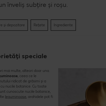
n înveliș subțire și roșu.
re și depozitare
Rețete
Ingrediente
ietăți speciale
ori mai multe, alteori doar una.
guminoase
, ceea ce le
nutului ridicat de grăsimi și a
cu nucile botanice. Cu toate
sunt cunoscute nucile botanice,
alte
leguminoase
, arahidele pot fi