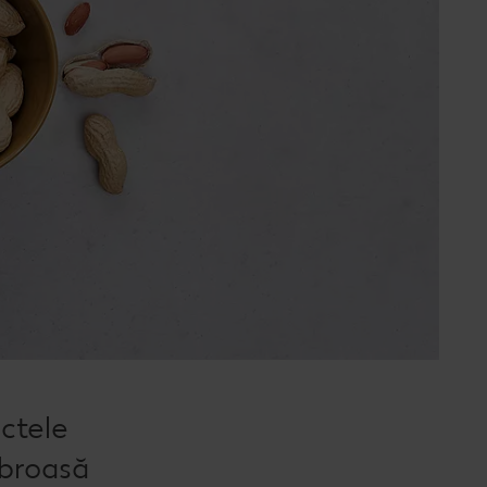
ctele
ibroasă