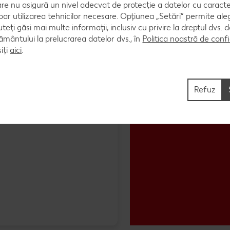
are nu asigură un nivel adecvat de protecție a datelor cu caract
oar utilizarea tehnicilor necesare. Opțiunea „Setări” permite al
uteți găsi mai multe informații, inclusiv cu privire la dreptul dvs.
ântului la prelucrarea datelor dvs., în
Politica noastră de confi
iți
aici
.
Refuz