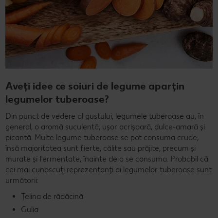
Aveți idee ce soiuri de legume aparțin
legumelor tuberoase?
Din punct de vedere al gustului, legumele tuberoase au, în
general, o aromă suculentă, ușor acrișoară, dulce-amară și
picantă. Multe legume tuberoase se pot consuma crude,
însă majoritatea sunt fierte, călite sau prăjite, precum și
murate și fermentate, înainte de a se consuma. Probabil că
cei mai cunoscuți reprezentanți ai legumelor tuberoase sunt
următorii:
Țelina de rădăcină
Gulia