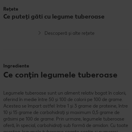
Rețete
Ce puteți găti cu legume tuberoase
Descoperă și alte rețete
Ingrediente
Ce conțin legumele tuberoase
Legumele tuberoase sunt un aliment relativ bogat în calorii,
oferind în medie între 50 și 100 de calorii pe 100 de grame.
Acestea se împart astfel: între 1 și 3 grame de proteine, între
10 și 15 grame de carbohidrați și maximum 0,5 grame de
grăsimi pe 100 de grame. Prin urmare, legumele tuberoase
oferă, în special, carbohidrați sub formă de amidon. Cu toate
acestea, legumele tuberoase coapte conțin și numeroși