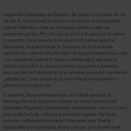
Legumele tuberoase se folosesc de oameni ca hrană de mii
de ani. În trecut, însă, în acest scop se luau în considerare
soiurile sălbatice, care se consumau inițial crude sau
preparate pe foc. Pe măsură ce omul a început să se așeze
în anumite zone, acesta a început și să cultive legume
tuberoase, în special napi. În America de Sud, primele
civilizații au cultivat diferite soiuri de legume tuberoase, care
s-au răspândit treptat în toate celelalte părți ale lumii în
timpul colonizării. În epoca romană, legumele tuberoase
erau un aliment de bază și, prin urmare, au primit numele de
„păstârnac”, care astăzi, însă, este folosit numai pentru
păstârnacul propriu-zis.
În prezent, legumele tuberoase se cultivă aproape în
întreaga lume, în special în zonele cu climat continental.
Republica Populară Chineză este considerată uneori ca fiind
principala țară de cultivare a plantelor exotice. Cu toate
acestea, cultivarea legumelor tuberoase este foarte
răspândită și în Germania, Rusia, precum și în America de