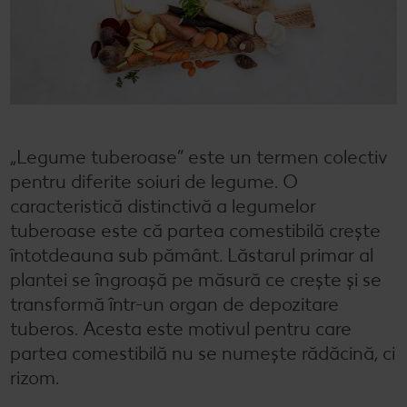
Semințele de pepene verde
Dicționar de alimente
Rețete de mic dejun vegan
Sustenabilitate
Bucuria de a găti
Băuturi
Valorile noastre
Rețete de prăjituri
Fresh
Timp liber
Mărcile noastre
Fii responsabil
Concursuri
„Legume tuberoase” este un termen colectiv
pentru diferite soiuri de legume. O
Marcă proprie Kaufland - și calitate și preț mic
caracteristică distinctivă a legumelor
tuberoase este că partea comestibilă crește
întotdeauna sub pământ. Lăstarul primar al
plantei se îngroașă pe măsură ce crește și se
transformă într-un organ de depozitare
tuberos. Acesta este motivul pentru care
partea comestibilă nu se numește rădăcină, ci
rizom.