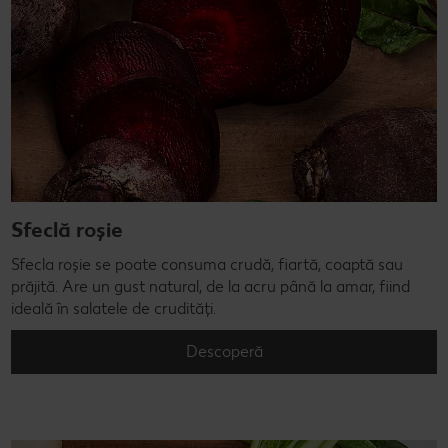
Sfeclă roșie
Sfecla roșie se poate consuma crudă, fiartă, coaptă sau
prăjită. Are un gust natural, de la acru până la amar, fiind
ideală în salatele de crudități.
Descoperă