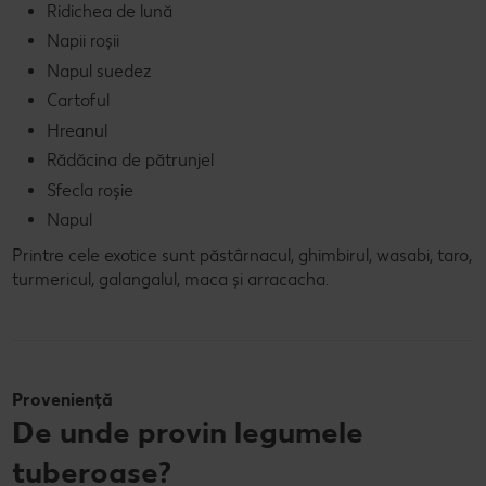
Ridichea de lună
Napii roșii
Napul suedez
Cartoful
Hreanul
Rădăcina de pătrunjel
Sfecla roșie
Napul
Printre cele exotice sunt păstârnacul, ghimbirul, wasabi, taro,
turmericul, galangalul, maca și arracacha.
Proveniență
De unde provin legumele
tuberoase?