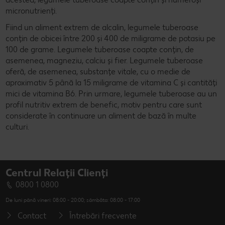
micronutrienți.
Fiind un aliment extrem de alcalin, legumele tuberoase
conțin de obicei între 200 și 400 de miligrame de potasiu pe
100 de grame. Legumele tuberoase coapte conțin, de
asemenea, magneziu, calciu și fier. Legumele tuberoase
oferă, de asemenea, substanțe vitale, cu o medie de
aproximativ 5 până la 15 miligrame de vitamina C și cantități
mici de vitamina B6. Prin urmare, legumele tuberoase au un
profil nutritiv extrem de benefic, motiv pentru care sunt
considerate în continuare un aliment de bază în multe
culturi.
Centrul Relații Clienți
0800 1 0800
De luni până vineri: 08:00 - 20:00; sâmbăta: 08:00 - 17:00
Contact
Întrebări frecvente