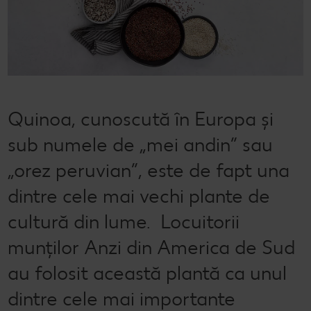
Semințele de pepene verde
Dicționar de alimente
Rețete de mic dejun vegan
Sustenabilitate
Bucuria de a găti
Băuturi
Valorile noastre
Rețete de prăjituri
Fresh
Timp liber
Mărcile noastre
Fii responsabil
Quinoa, cunoscută în Europa și
Concursuri
sub numele de „mei andin” sau
Marcă proprie Kaufland - și calitate și preț mic
„orez peruvian”, este de fapt una
dintre cele mai vechi plante de
cultură din lume. Locuitorii
munților Anzi din America de Sud
au folosit această plantă ca unul
dintre cele mai importante