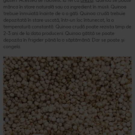
gluten. Acestea se folosesc la fel ca
orezul
. Quinoa se poate
mânca în stare naturală sau ca ingredient în müsli. Quinoa
trebuie înmuiată înainte de a o găti. Quinoa crudă trebuie
depozitată în stare uscată, într-un loc întunecat, la o
temperatură constantă. Quinoa crudă poate rezista timp de
2-3 ani de la data producerii. Quinoa gătită se poate
depozita în frigider până la o săptămână. Dar se poate și
congela.