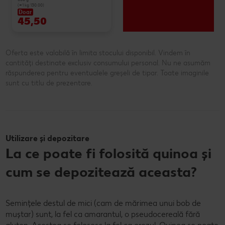
(=1 kg 130.00)
Doar
45,50
Oferta este valabilă în limita stocului disponibil. Vindem în
cantități destinate exclusiv consumului personal. Nu ne asumăm
răspunderea pentru eventualele greșeli de tipar. Toate imaginile
sunt cu titlu de prezentare.
Utilizare și depozitare
La ce poate fi folosită quinoa și
cum se depozitează aceasta?
Semințele destul de mici (cam de mărimea unui bob de
muștar) sunt, la fel ca amarantul, o pseudocereală fără