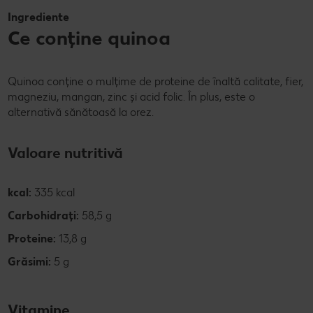
Ingrediente
Ce conține quinoa
Quinoa conține o mulțime de proteine de înaltă calitate, fier,
magneziu, mangan, zinc și acid folic. În plus, este o
alternativă sănătoasă la orez.
Valoare nutritivă
kcal:
335 kcal
Carbohidrați:
58,5 g
Proteine:
13,8 g
Grăsimi:
5 g
Vitamine