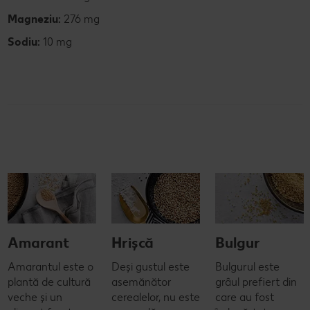
Magneziu:
276 mg
Sodiu:
10 mg
Amarant
Hrișcă
Bulgur
Amarantul este o
Deși gustul este
Bulgurul este
plantă de cultură
asemănător
grâul prefiert din
veche și un
cerealelor, nu este
care au fost