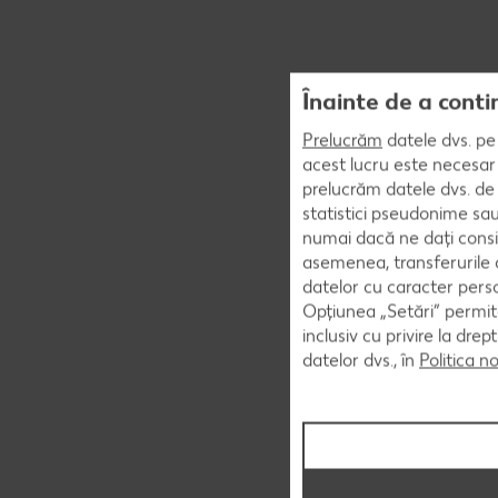
Înainte de a conti
Prelucrăm
datele dvs. pe 
acest lucru este necesar 
prelucrăm datele dvs. de 
statistici pseudonime sau
numai dacă ne dați consi
asemenea, transferurile d
datelor cu caracter perso
Opțiunea „Setări” permite
inclusiv cu privire la dr
datelor dvs., în
Politica n