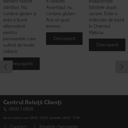
aliment foarte
o cereală.
îndepărtate
sănătos. Nu
Avantajul: nu
tărâțele după
conține gluten și
conține gluten.
uscare. Este o
este o bună
Are un gust
mâncare de bază
alternativă
lemnos.
în Orientul
pentru
Mijlociu.
Descoperă
persoanele care
Descoperă
suferă de boala
celiacă.
Descoperă
Centrul Relații Clienți
0800 1 0800
De luni până vineri: 08:00 - 20:00; sâmbăta: 08:00 - 17:00
Contact
Întrebări frecvente