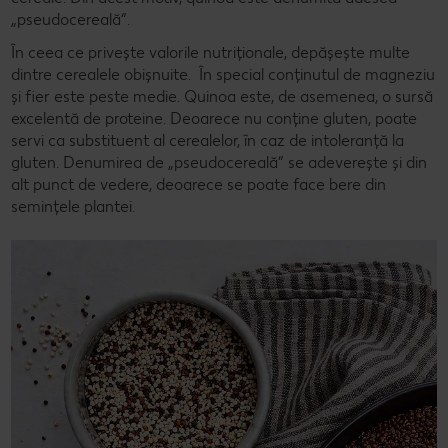
„pseudocereală”.
În ceea ce privește valorile nutriționale, depășește multe
dintre cerealele obișnuite. În special conținutul de magneziu
și fier este peste medie. Quinoa este, de asemenea, o sursă
excelentă de proteine. Deoarece nu conține gluten, poate
servi ca substituent al cerealelor, în caz de intoleranță la
gluten. Denumirea de „pseudocereală” se adeverește și din
alt punct de vedere, deoarece se poate face bere din
semințele plantei.