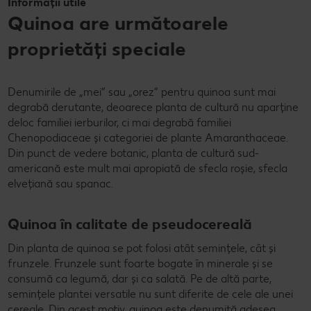
Informații utile
Quinoa are următoarele
proprietăți speciale
Denumirile de „mei” sau „orez” pentru quinoa sunt mai
degrabă derutante, deoarece planta de cultură nu aparține
deloc familiei ierburilor, ci mai degrabă familiei
Chenopodiaceae și categoriei de plante Amaranthaceae.
Din punct de vedere botanic, planta de cultură sud-
americană este mult mai apropiată de sfecla roșie, sfecla
elvețiană sau spanac.
Quinoa în calitate de pseudocereală
Din planta de quinoa se pot folosi atât semințele, cât și
frunzele. Frunzele sunt foarte bogate în minerale și se
consumă ca legumă, dar și ca salată. Pe de altă parte,
semințele plantei versatile nu sunt diferite de cele ale unei
cereale. Din acest motiv, quinoa este denumită adesea