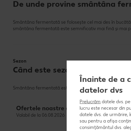
De unde provine smântâna fe
Smântâna fermentată se folosește cel mai des în bucătăr
smântâna fermentată este semnificativ mai fină și mai pu
Sezon
Când este sezonul smântânii f
Înainte de a 
datelor dvs
Smântâna fermentată este un produs disponibil pe tot par
Prelucrăm
datele dvs. pe 
Ofertele noastre de produse lactate
lucru este necesar din pu
datele dvs. de urmărire, 
Valabil de la 06.08.2026
sau pentru a afișa conțin
consimțământul dvs. aleg