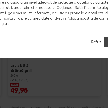
are nu asigură un nivel adecvat de protecție a datelor cu caract
oar utilizarea tehnicilor necesare. Opțiunea „Setări” permite al
uteți găsi mai multe informații, inclusiv cu privire la dreptul dvs.
Produse speciale
ântului la prelucrarea datelor dvs., în
Politica noastră de confi
iți
aici
.
Refuz
Let`s BBQ
Brânză grill
280 g
(=1 kg 178.40)
Doar
49,95
ntități destinate exclusiv consumului personal. Nu ne asumăm răspundere