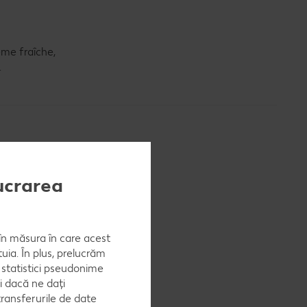
ème fraîche,
.
lucrarea
, în măsura în care acest
uia. În plus, prelucrăm
a statistici pseudonime
i dacă ne dați
ransferurile de date