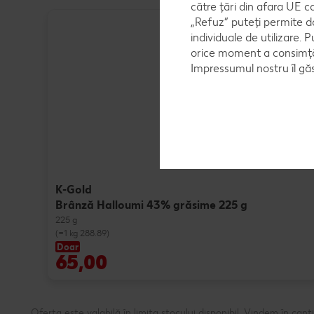
către țări din afara UE c
„Refuz” puteți permite d
individuale de utilizare. P
orice moment a consimțăm
Impressumul nostru îl găs
K-Gold
Brânză Halloumi 43% grăsime 225 g
225 g
(=1 kg 288.89)
Doar
65,00
Oferta este valabilă în limita stocului disponibil. Vindem în ca