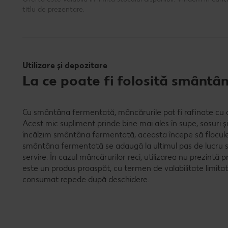
titlu de prezentare.
Utilizare și depozitare
La ce poate fi folosită smântâ
Cu smântâna fermentată, mâncărurile pot fi rafinate cu
Acest mic supliment prinde bine mai ales în supe, sosuri și 
încălzim smântâna fermentată, aceasta începe să flocule
smântâna fermentată se adaugă la ultimul pas de lucru s
servire. În cazul mâncărurilor reci, utilizarea nu prezin
este un produs proaspăt, cu termen de valabilitate limitat, 
consumat repede după deschidere.