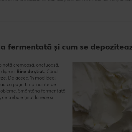
na fermentată și cum se depozitea
 o notă cremoasă, onctuoasă.
dip-uri.
Bine de știut:
Când
ze. De aceea, în mod ideal,
au cu puțin timp înainte de
tă probleme. Smântâna fermentată
ce trebuie ținut la rece și