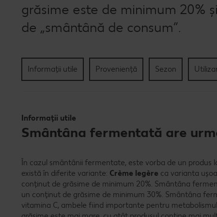
grăsime este de minimum 20% și
de „smântână de consum”.
Informații utile
Proveniență
Sezon
Utiliza
Informații utile
Smântâna fermentată are următ
În cazul smântânii fermentate, este vorba de un produs la
există în diferite variante:
Crème legère
ca varianta ușo
conținut de grăsime de minimum 20%. Smântâna fermenta
un conținut de grăsime de minimum 30%. Smântâna ferme
vitamina C, ambele fiind importante pentru metabolismul 
grăsime este mai mare, cu atât produsul conține mai mult