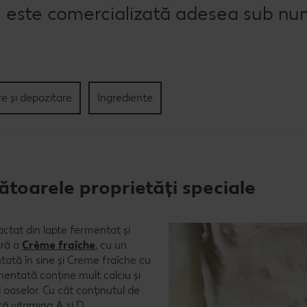
 este comercializată adesea sub nu
re și depozitare
Ingrediente
oarele proprietăți speciale
ctat din lapte fermentat și
ară a
Crème fraîche
, cu un
tă în sine și Creme fraîche cu
ntată conține mult calciu și
oaselor. Cu cât conținutul de
ă vitamina A și D.