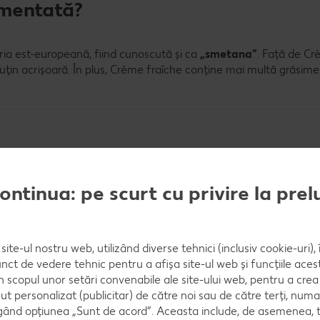
rmentată?
ia est-europeană, fiind cunoscută și ca
„smetana”
. Față de Cr
țin acrișoară. În plus, Crème fraîche conține mai multă grăsime
ermentate?
continua: pe scurt cu privire la pre
cursul anului.
site-ul nostru web, utilizând diverse tehnici (inclusiv cookie-uri)
nct de vedere tehnic pentru a afișa site-ul web și funcțiile acest
în scopul unor setări convenabile ale site-ului web, pentru a cre
ut personalizat (publicitar) de către noi sau de către terți, numa
ând opțiunea „Sunt de acord”. Aceasta include, de asemenea, t