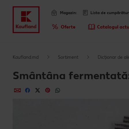
Magazin:
Lista de cumpărătur
Meniu
Oferte
Catalogul actu
Prezentare Generala Oferte
Kaufland.md
Sortiment
Dicționar de a
Smântâna fermentată: r
Distribuie
Distribuie
Distribuie
Distribuie
Distribuie