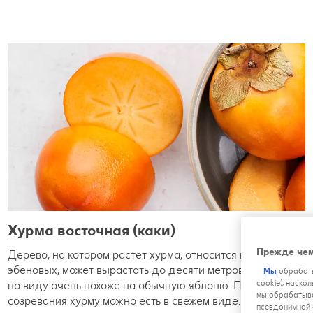
Хурма восточная (каки)
Прежде чем
Дерево, на котором растет хурма, относится к семейству
эбеновых, может вырастать до десяти метров в высоту и
Мы
обрабаты
cookie), наско
по виду очень похоже на обычную яблоню. После
мы обрабатыва
созревания хурму можно есть в свежем виде.
псевдонимной 