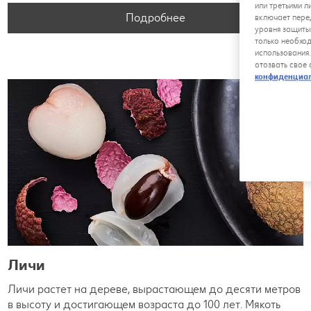
или третьими л
Подробнее
включает пере
уровня защиты
только необхо
использования
отозвать свое
конфиденциа
Личи
Личи растет на дереве, вырастающем до десяти метров
в высоту и достигающем возраста до 100 лет. Мякоть