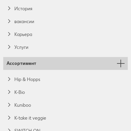
История
вакансии
Карьера
Услуги
Ассортимент
Hip & Hopps
K-Bio
Kuniboo
K-take it veggie
SWITCH ON