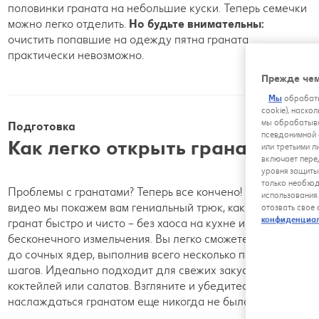
половинки граната на небольшие куски. Теперь семечки
можно легко отделить.
Но будьте внимательны:
очистить попавшие на одежду пятна граната
практически невозможно.
Прежде чем
Мы
обрабаты
cookie), наско
мы обрабатыва
Подготовка
псевдонимной 
Как легко открыть гранат?
или третьими л
включает пере
уровня защиты
только необхо
Проблемы с гранатами? Теперь все кончено! В нашем
использования
видео мы покажем вам гениальный трюк, как открыть
отозвать свое
конфиденциа
гранат быстро и чисто – без хаоса на кухне и без
бесконечного измельчения. Вы легко сможете добраться
до сочных ядер, выполнив всего несколько простых
шагов. Идеально подходит для свежих закусок,
коктейлей или салатов. Взгляните и убедитесь сами –
наслаждаться гранатом еще никогда не было так просто!