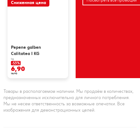
Посмотреть все промоции
Сниженная цена
Pepene galben
Calitatea I KG
kg
-53%
6,90
14,90
Товары в располагаемом наличии. Мы продаём в количествах,
предназначенных исключительно для личного потребления.
Мы не несем ответственность за возможные опечатки. Все
изображения для демонстрационных целей.