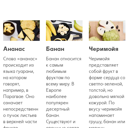
Ананас
Банан
Черимойя
Слово «ананас»
Банан относится
Черимойя
происходит из
к самым
представляет
языка гуарани,
любимым
собой фрукт в
на котором
фруктам по
форме сердца со
говорят,
всему миру. В
светло-зеленой,
например, в
Европе
толстой, но
Парагвае. Оно
наиболее
довольно мягкой
означает
популярен
кожурой. По
непосредственн
десертный
вкусу черимойя
о пучок листьев
банан.
напоминает
в верхней части
Существуют и
грушу, банан или
фрукта.
овощные сорта
малину.