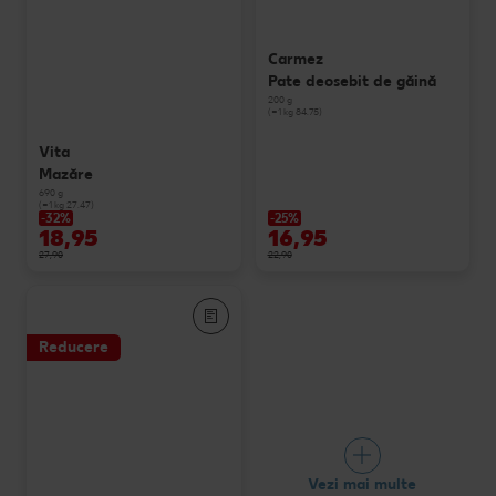
Carmez
Pate deosebit de găină
200 g
(=1 kg 84.75)
Vita
Mazăre
690 g
(=1 kg 27.47)
-32%
-25%
18,95
16,95
27,90
22,90
Reducere
Vezi mai multe