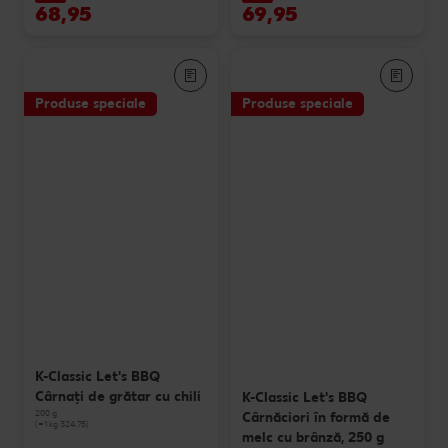
68,95
69,95
Produse speciale
Produse speciale
K-Classic Let's BBQ
Cârnați de grătar cu chili
K-Classic Let's BBQ
200 g
Cârnăciori în formă de
(=1 kg 324.75)
melc cu brânză, 250 g