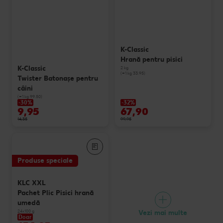
K-Classic
Hrană pentru pisici
K-Classic
2 kg
(=1 kg 33.95)
Twister Batonaşe pentru
câini
(=1 kg 99.50)
-30%
-32%
9,95
67,90
14,35
99,95
Produse speciale
KLC XXL
Pachet Plic Pisici hrană
umedă
24x100 g
Vezi mai multe
Doar