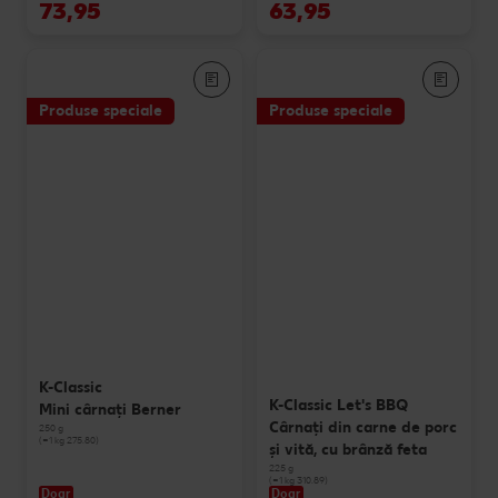
73,95
63,95
Produse speciale
Produse speciale
K-Classic
K-Classic Let's BBQ
Mini cârnați Berner
Cârnați din carne de porc
250 g
(=1 kg 275.80)
și vită, cu brânză feta
225 g
(=1 kg 310.89)
Doar
Doar