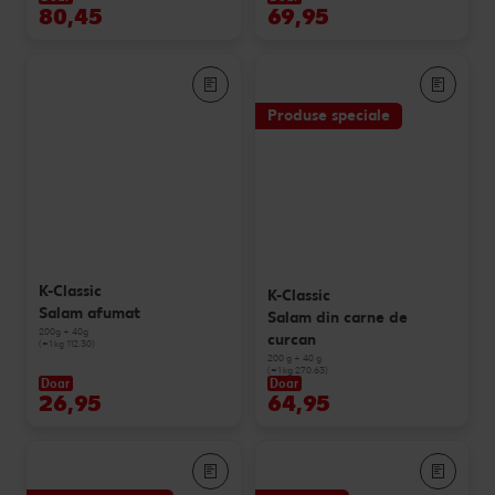
80,45
69,95
Produse speciale
K-Classic
K-Classic
Salam afumat
Salam din carne de
200g + 40g
curcan
(=1 kg 112.30)
200 g + 40 g
(=1 kg 270.63)
Doar
Doar
26,95
64,95