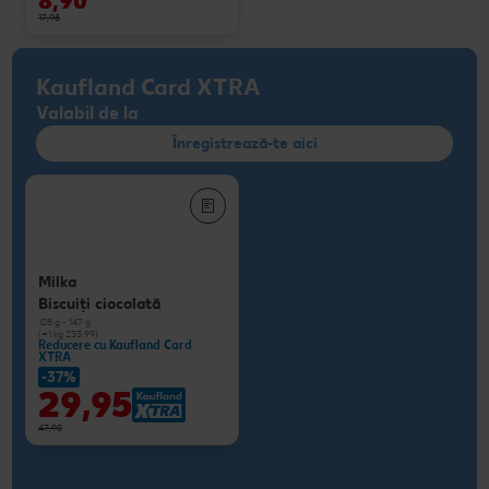
8,90
17,95
Kaufland Card XTRA
Valabil de la
Înregistrează-te aici
Milka
Biscuiţi ciocolată
128 g - 147 g
(=1 kg 233.99)
Reducere cu Kaufland Card
XTRA
-37%
29,95
47,90