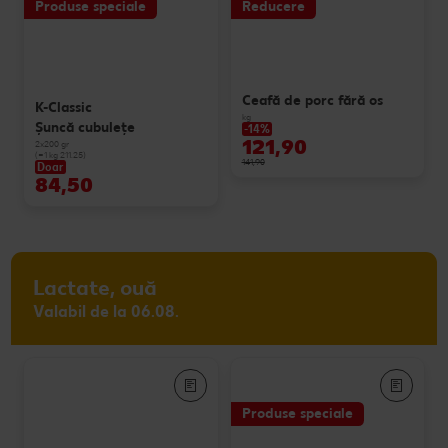
Produse speciale
Reducere
Ceafă de porc fără os
K-Classic
kg
Șuncă cubulețe
-14%
121,90
2x200 gr
(=1 kg 211.25)
141,90
Doar
84,50
Lactate, ouă
Valabil de la 06.08.
Produse speciale