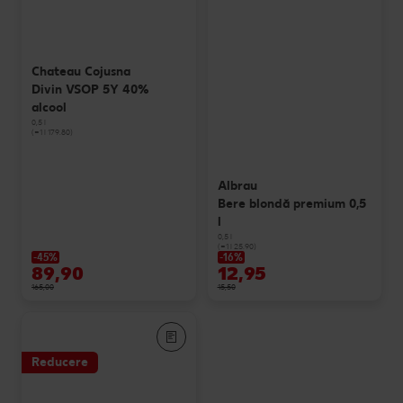
Chateau Cojusna
Divin VSOP 5Y 40%
alcool
0,5 l
(=1 l 179.80)
Albrau
Bere blondă premium 0,5
l
0,5 l
(=1 l 25.90)
-45%
-16%
89,90
12,95
165,00
15,50
Reducere