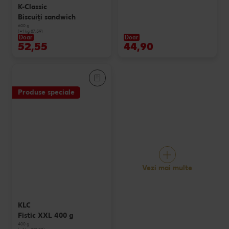
K-Classic
Biscuiți sandwich
600 g
(=1 kg 87.59)
Doar
Doar
52,55
44,90
Produse speciale
Vezi mai multe
KLC
Fistic XXL 400 g
400 g