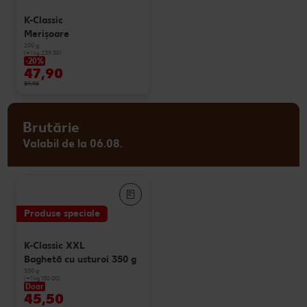
K-Classic
Merişoare
200 g
(=1 kg 239.50)
-20%
47,90
59,90
Brutărie
Valabil de la 06.08.
Produse speciale
K-Classic XXL
Baghetă cu usturoi 350 g
350 g
(=1 kg 130.00)
Doar
45,50