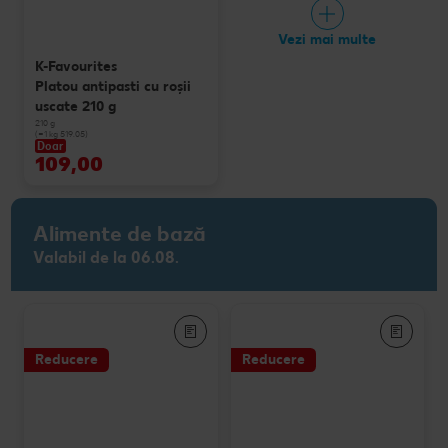
Vezi mai multe
K-Favourites
Platou antipasti cu roșii
uscate 210 g
210 g
(=1 kg 519.05)
Doar
109,00
Alimente de bază
Valabil de la 06.08.
Reducere
Reducere