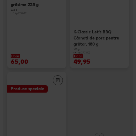
grăsime 225 g
225 g
(=1 kg 288.89)
K-Classic Let's BBQ
Cârnaţi de porc pentru
grătar, 180 g
180 g
(=1 kg 277.50)
Doar
Doar
65,00
49,95
Produse speciale