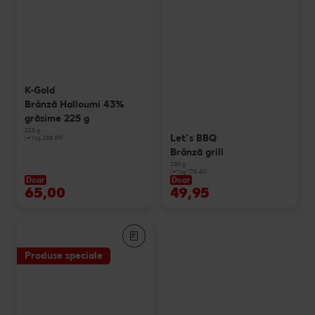
K-Gold
Brânză Halloumi 43%
grăsime 225 g
225 g
Let`s BBQ
(=1 kg 288.89)
Brânză grill
280 g
(=1 kg 178.40)
Doar
Doar
65,00
49,95
Produse speciale