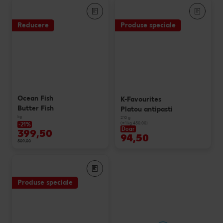
Reducere
Produse speciale
Ocean Fish
K-Favourites
Butter Fish
Platou antipasti
kg
210 g
(=1 kg 450.00)
-21%
Doar
399,50
94,50
509,00
Produse speciale