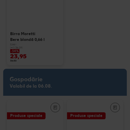
Birra Moretti
Bere blondă 0,66 l
0,66 l
(=1 l 36.29)
-34%
23,95
36,50
Gospodărie
Valabil de la 06.08.
Produse speciale
Produse speciale