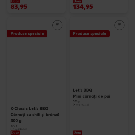
Doar
Doar
83,95
134,95
Produse speciale
Produse speciale
Let's BBQ
Mini cârnaţi de pui
350 g
(=1 kg 182.72)
K-Classic Let's BBQ
Cârnați cu chili și brânză
300 g
300 g
(=1 kg 246.50)
Doar
Doar