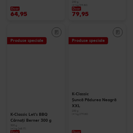
250 g
(=1 kg 319.80)
Doar
Doar
64,95
79,95
Produse speciale
Produse speciale
K-Classic
Şuncă Pădurea Neagră
XXL
250 g
K-Classic Let's BBQ
(=1 kg 279.80)
Cârnaţi Berner 300 g
300 g
(=1 kg 268.17)
Doar
Doar