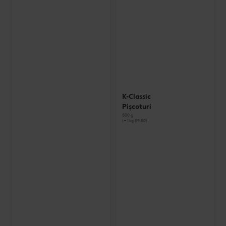
K-Classic
Pișcoturi
500 g
(=1 kg 89.80)