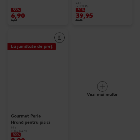
2,5 l
(=1 l 15.98)
-53%
-50%
6,90
39,95
14,90
80,50
La jumătate de preț
Vezi mai multe
Gourmet Perle
Hrană pentru pisici
85 g
(=1 kg 104.71)
-50%