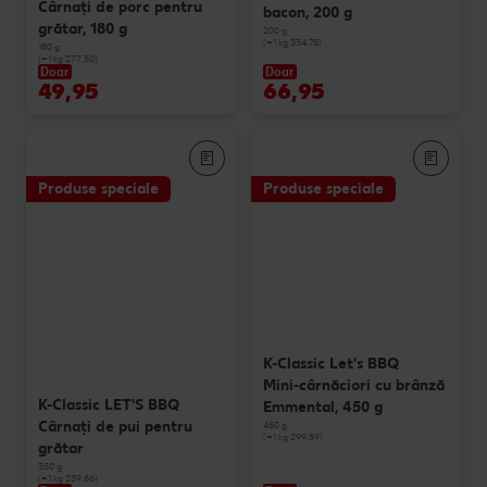
Cârnaţi de porc pentru
bacon, 200 g
grătar, 180 g
200 g
(=1 kg 334.75)
180 g
(=1 kg 277.50)
Doar
Doar
49,95
66,95
Produse speciale
Produse speciale
K-Classic Let's BBQ
Mini-cârnăciori cu brânză
K-Classic LET'S BBQ
Emmental, 450 g
Cârnaţi de pui pentru
450 g
(=1 kg 299.89)
grătar
350 g
(=1 kg 239.86)