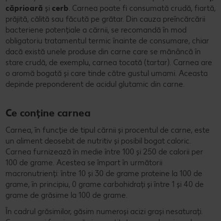
căprioară
și
cerb
. Carnea poate fi consumată crudă, fiartă,
prăjită, călită sau făcută pe grătar. Din cauza preîncărcării
bacteriene potențiale a cărnii, se recomandă în mod
obligatoriu tratamentul termic înainte de consumare, chiar
dacă există unele produse din carne care se mănâncă în
stare crudă, de exemplu, carnea tocată (tartar). Carnea are
o aromă bogată și care tinde către gustul umami. Aceasta
depinde preponderent de acidul glutamic din carne.
Ce conține carnea
Carnea, în funcție de tipul cărnii și procentul de carne, este
un aliment deosebit de nutritiv și posibil bogat caloric.
Carnea furnizează în medie între 100 și 250 de calorii per
100 de grame. Acestea se împart în următorii
macronutrienți: între 10 și 30 de grame proteine la 100 de
grame, în principiu, 0 grame carbohidrați și între 1 și 40 de
grame de grăsime la 100 de grame.
În cadrul grăsimilor, găsim numeroși acizi grași nesaturați.