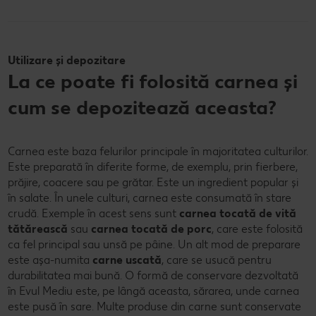
Utilizare și depozitare
La ce poate fi folosită carnea și
cum se depozitează aceasta?
Carnea este baza felurilor principale în majoritatea culturilor.
Este preparată în diferite forme, de exemplu, prin fierbere,
prăjire, coacere sau pe grătar. Este un ingredient popular și
în salate. În unele culturi, carnea este consumată în stare
crudă. Exemple în acest sens sunt
carnea tocată de vită
tătărească
sau
carnea tocată de porc
, care este folosită
ca fel principal sau unsă pe pâine. Un alt mod de preparare
este așa-numita
carne uscată
, care se usucă pentru
durabilitatea mai bună. O formă de conservare dezvoltată
în Evul Mediu este, pe lângă aceasta, sărarea, unde carnea
este pusă în sare. Multe produse din carne sunt conservate