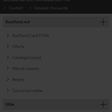
De luni până vineri: 08:00 - 20:00; sâmbăta: 08:00 - 17:00
Contact
Întrebări frecvente
Kaufland.md
Kaufland Card XTRA
Oferte
Catalogul actual
Mărcile noastre
Rețete
Concursuri online
Utile