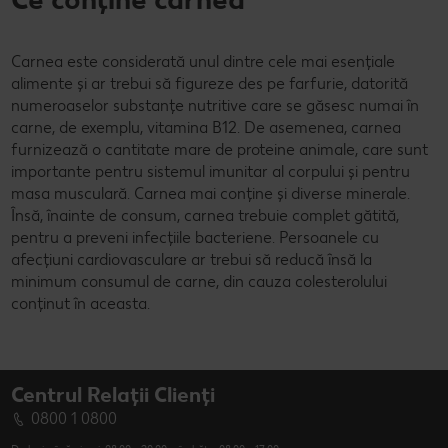
Carnea este considerată unul dintre cele mai esențiale
alimente și ar trebui să figureze des pe farfurie, datorită
numeroaselor substanțe nutritive care se găsesc numai în
carne, de exemplu, vitamina B12. De asemenea, carnea
furnizează o cantitate mare de proteine animale, care sunt
importante pentru sistemul imunitar al corpului și pentru
masa musculară. Carnea mai conține și diverse minerale.
Însă, înainte de consum, carnea trebuie complet gătită,
pentru a preveni infecțiile bacteriene. Persoanele cu
afecțiuni cardiovasculare ar trebui să reducă însă la
minimum consumul de carne, din cauza colesterolului
conținut în aceasta.
Centrul Relații Clienți
0800 1 0800