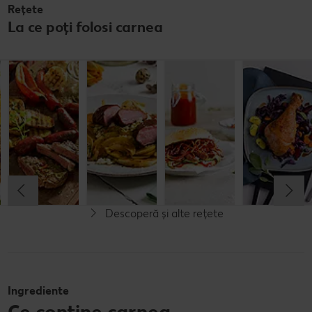
Rețete
La ce poți folosi carnea
File de porc cu
Asado
Cotlet de miel
Burger cu
ciuperci și
cu anghinare
carne de miel
mazăre
și rizoto cu
și morcov
parmezan
Cel mult 30 minute
Simplu
Cel mult 60 minute
Cel mult 60 minute
Cel mult 60 minute
Simplu
Simplu
Simplu
Descoperă și alte rețete
Ingrediente
Ce conține carnea