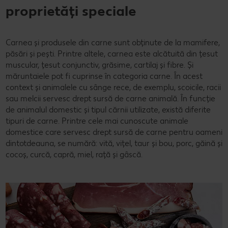
proprietăți speciale
Carnea și produsele din carne sunt obținute de la mamifere,
păsări și pești. Printre altele, carnea este alcătuită din țesut
muscular, țesut conjunctiv, grăsime, cartilaj și fibre. Și
măruntaiele pot fi cuprinse în categoria carne. În acest
context și animalele cu sânge rece, de exemplu, scoicile, racii
sau melcii servesc drept sursă de carne animală. În funcție
de animalul domestic și tipul cărnii utilizate, există diferite
tipuri de carne. Printre cele mai cunoscute animale
domestice care servesc drept sursă de carne pentru oameni
dintotdeauna, se numără: vită, vițel, taur și bou, porc, găină și
cocoș, curcă, capră, miel, rață și gâscă.