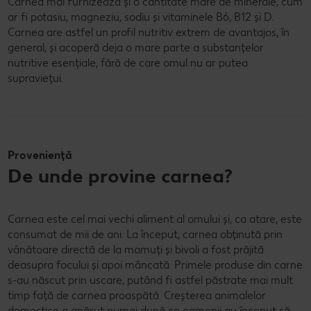
Carnea mai furnizează și o cantitate mare de minerale, cum
ar fi potasiu, magneziu, sodiu și vitaminele B6, B12 și D.
Carnea are astfel un profil nutritiv extrem de avantajos, în
general, și acoperă deja o mare parte a substanțelor
nutritive esențiale, fără de care omul nu ar putea
supraviețui.
Proveniență
De unde provine carnea?
Carnea este cel mai vechi aliment al omului și, ca atare, este
consumat de mii de ani. La început, carnea obținută prin
vânătoare directă de la mamuți și bivoli a fost prăjită
deasupra focului și apoi mâncată. Primele produse din carne
s-au născut prin uscare, putând fi astfel păstrate mai mult
timp față de carnea proaspătă. Creșterea animalelor
domestice a apărut numai după ce oamenii au început să