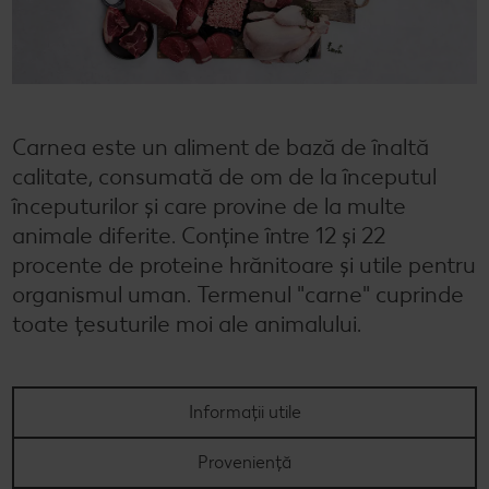
Semințele de pepene verde
Dicționar de alimente
Rețete de mic dejun vegan
Sustenabilitate
Bucuria de a găti
Băuturi
Valorile noastre
Rețete de prăjituri
Fresh
Timp liber
Mărcile noastre
Fii responsabil
Carnea este un aliment de bază de înaltă
calitate, consumată de om de la începutul
Concursuri
începuturilor și care provine de la multe
Marcă proprie Kaufland - și calitate și preț mic
animale diferite. Conţine între 12 şi 22
procente de proteine hrănitoare şi utile pentru
organismul uman. Termenul "carne" cuprinde
toate ţesuturile moi ale animalului.
Informații utile
Proveniență