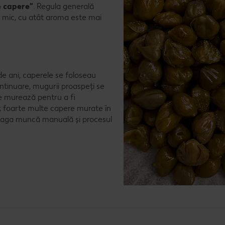
e capere”
. Regula generală
i mic, cu atât aroma este mai
e ani, caperele se foloseau
tinuare, mugurii proaspeți se
se murează pentru a fi
; foarte multe capere murate în
treaga muncă manuală și procesul