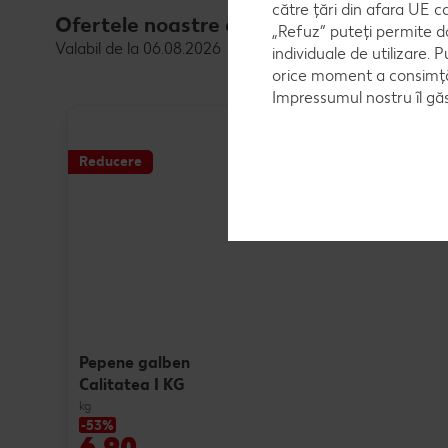
către țări din afara UE c
Ofertele noastre de legume proaspete
„Refuz” puteți permite d
Valabil de la 06.08.2026
individuale de utilizare. P
orice moment a consimțăm
Impressumul nostru îl găs
Reducere
Pepene galben
Calitatea I KG
kg
-53%
6,90