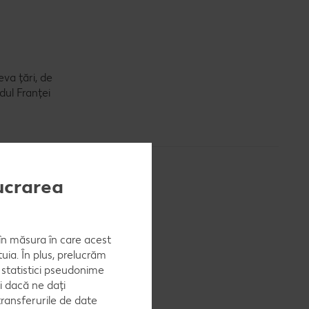
va țări, de
dul Franței
lucrarea
, în măsura în care acest
i atunci
uia. În plus, prelucrăm
cu condiția
a statistici pseudonime
i dacă ne dați
ransferurile de date