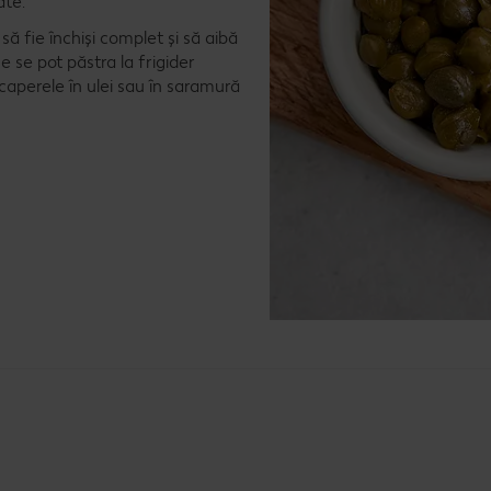
ate.
ă fie închiși complet și să aibă
 se pot păstra la frigider
aperele în ulei sau în saramură