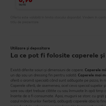
14,90
Oferta este valabilă în limita stocului disponibil. Vindem în ca
titlu de prezentare.
Utilizare și depozitare
La ce pot fi folosite caperele 
Există diferite soiuri și dimensiuni de capere.
Caperele mi
un dip sau un dressing fin pentru salată.
Caperele mai m
oferă o aromă specială când sunt adăugate pe pizza, în ri
Caperele oferă, de asemenea, acel ceva special supelor și
sare sau oțet trebuie clătite cu sau înmuiate în apă timp
înainte de a fi consumate. Apoi, mugurii se storc cu grijă 
cazul mâncărurilor fierbinți, adăugați caperele abia la fin