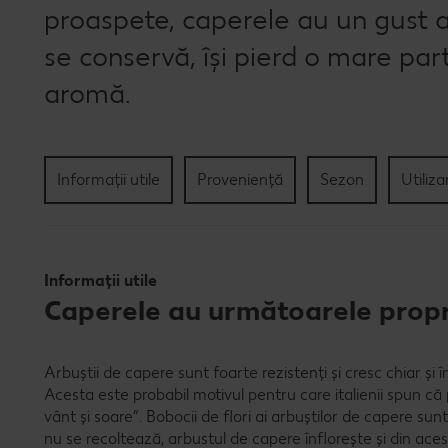
proaspete, caperele au un gust a
se conservă, își pierd o mare par
aromă.
Informații utile
Proveniență
Sezon
Utiliza
Informații utile
Caperele au următoarele propri
Arbuștii de capere sunt foarte rezistenți și cresc chiar și în
Acesta este probabil motivul pentru care italienii spun c
vânt și soare”. Bobocii de flori ai arbuștilor de capere s
nu se recoltează, arbustul de capere înflorește și din ace