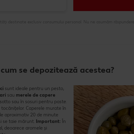
ntități destinate exclusiv consumului personal. Nu ne asumăm răspundere
și cum se depozitează acestea?
ci
sunt ideale pentru un pesto,
ari
sau
merele de capere
sotto sau în sosuri pentru paste.
 tocănițelor. Caperele murate în
 de aproximativ 20 de minute
și se taie mărunt.
Important:
În
al, deoarece aromele și