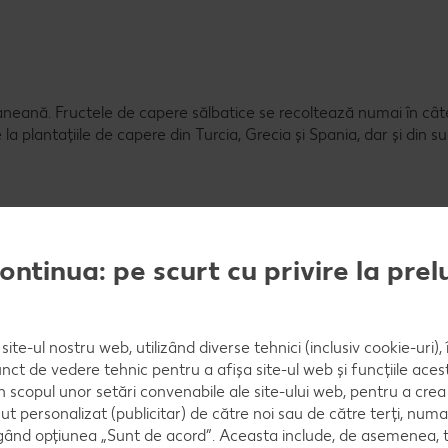
neană. Fructele de capere sălbatice se recoltează numai în câte
 plantațiile de capere din Turcia, Grecia și Spania, dar și din su
continua: pe scurt cu privire la pre
site-ul nostru web, utilizând diverse tehnici (inclusiv cookie-uri)
toate acestea, capele își dezvoltă aroma deplină și blândă numa
nct de vedere tehnic pentru a afișa site-ul web și funcțiile acest
ot parcursul anului și au un termen de valabilitate foarte lung, 
în scopul unor setări convenabile ale site-ului web, pentru a cre
ut personalizat (publicitar) de către noi sau de către terți, numa
ând opțiunea „Sunt de acord”. Aceasta include, de asemenea, t