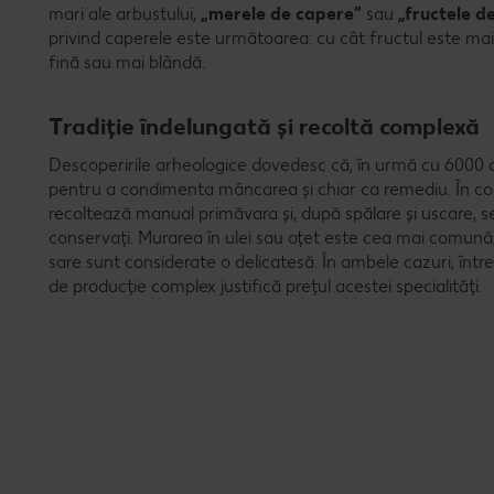
mari ale arbustului,
„merele de capere”
sau
„fructele d
privind caperele este următoarea: cu cât fructul este ma
fină sau mai blândă.
Tradiție îndelungată și recoltă complexă
Descoperirile arheologice dovedesc că, în urmă cu 6000 d
pentru a condimenta mâncarea și chiar ca remediu. În con
recoltează manual primăvara și, după spălare și uscare, 
conservați. Murarea în ulei sau oțet este cea mai comună
sare sunt considerate o delicatesă. În ambele cazuri, în
de producție complex justifică prețul acestei specialități.