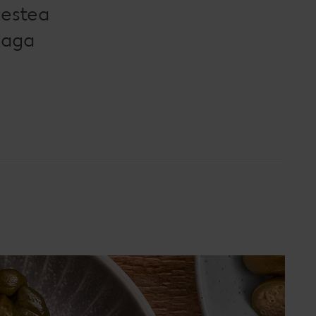
cestea
reaga