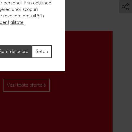
er personal. Prin opțiunea
egerea unor scopuri
 de revocare gratuită în
dențialitate
.
Sunt de acord
Setări
Vezi toate ofertele