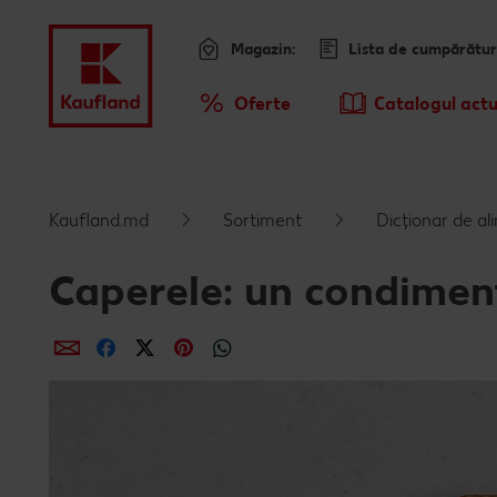
Magazin:
Lista de cumpărătur
Meniu
Oferte
Catalogul actu
Prezentare Generala Oferte
Kaufland.md
Sortiment
Dicționar de a
Caperele: un condimen
Distribuie
Distribuie
Distribuie
Distribuie
Distribuie