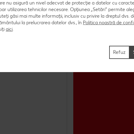
are nu asigură un nivel adecvat de protecție a datelor cu caract
oar utilizarea tehnicilor necesare. Opțiunea „Setări” permite al
uteți găsi mai multe informații, inclusiv cu privire la dreptul dvs.
ântului la prelucrarea datelor dvs., în
Politica noastră de confi
iți
aici
.
Refuz