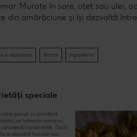
mar. Murate în sare, oțet sau ulei, a
te din amărăciune și își dezvoltă înt
re și depozitare
Rețete
Ingrediente
etăți speciale
 zone golașe, cu sol infertil.
ă planta „se hrănește numai cu
unt considerați condimente. Dacă
sta se dezvoltă fructele mai