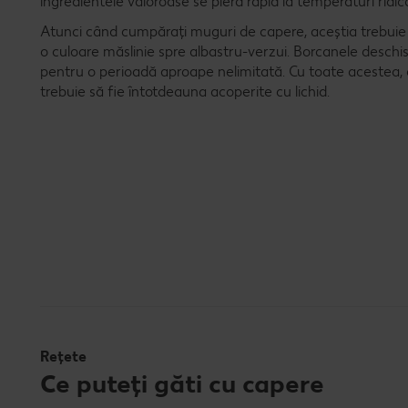
ingredientele valoroase se pierd rapid la temperaturi ridic
Atunci când cumpărați muguri de capere, aceștia trebuie s
o culoare măslinie spre albastru-verzui. Borcanele deschise
pentru o perioadă aproape nelimitată. Cu toate acestea, c
trebuie să fie întotdeauna acoperite cu lichid.
Rețete
Ce puteți găti cu capere