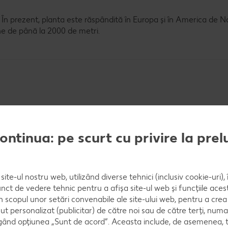
 În prezent, planta este răspândită în Europa și în America de No
ne de până la 2000 de metri.
?
continua: pe scurt cu privire la pre
site-ul nostru web, utilizând diverse tehnici (inclusiv cookie-uri)
nct de vedere tehnic pentru a afișa site-ul web și funcțiile acest
în scopul unor setări convenabile ale site-ului web, pentru a cre
ut personalizat (publicitar) de către noi sau de către terți, numa
ând opțiunea „Sunt de acord”. Aceasta include, de asemenea, t