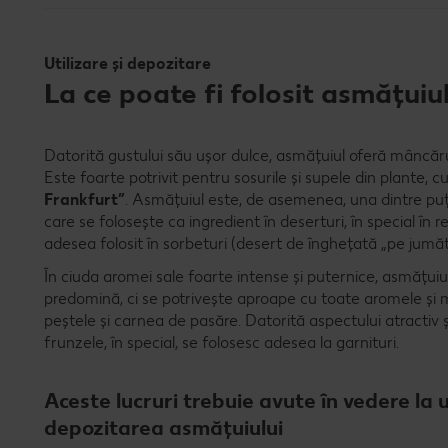
Utilizare și depozitare
La ce poate fi folosit asmățuiu
Datorită gustului său ușor dulce, asmățuiul oferă mâncăru
Este foarte potrivit pentru sosurile și supele din plante, c
Frankfurt”
. Asmățuiul este, de asemenea, una dintre puț
care se folosește ca ingredient în deserturi, în special în r
adesea folosit în sorbeturi (desert de înghețată „pe jumă
În ciuda aromei sale foarte intense și puternice, asmățuiu
predomină, ci se potrivește aproape cu toate aromele și mâ
peștele și carnea de pasăre. Datorită aspectului atractiv ș
frunzele, în special, se folosesc adesea la garnituri.
Aceste lucruri trebuie avute în vedere la u
depozitarea asmățuiului