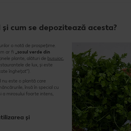
l și cum se depozitează acesta?
rilor o notă de prospețime.
um ar fi
„sosul verde din
inele plante, alături de
busuioc
,
estaurantele de lux, și este
tate înghețat”).
l nu este o plantă care
ncărurile, însă în special cu
i a mirosului foarte intens,
tilizarea și