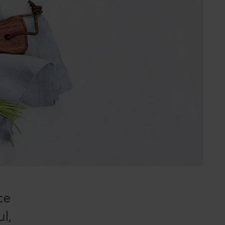
ce
l,