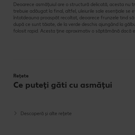
Deoarece asmățuiul are o structură delicată, acesta nu tre
trebuie adăugat la final, altfel, uleiurile sale esențiale s
întotdeauna proaspăt recoltat, deoarece frunzele tind să-
după ce sunt tăiate, de la verde deschis ajungând la gălb
folosit rapid. Acesta ține aproximativ o săptămână dacă es
Rețete
Ce puteți găti cu asmățui
Descoperă și alte rețete