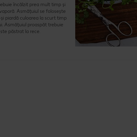
buie încălzit prea mult timp și
e evaporă. Asmățuiul se folosește
și piardă culoarea la scurt timp
ui. Asmățuiul proaspăt trebuie
te păstrat la rece.