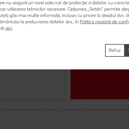
are nu asigură un nivel adecvat de protecție a datelor cu caract
oar utilizarea tehnicilor necesare. Opțiunea „Setări” permite al
uteți găsi mai multe informații, inclusiv cu privire la dreptul dvs.
ântului la prelucrarea datelor dvs., în
Politica noastră de confi
iți
aici
.
Refuz
ntități destinate exclusiv consumului personal. Nu ne asumăm răspundere