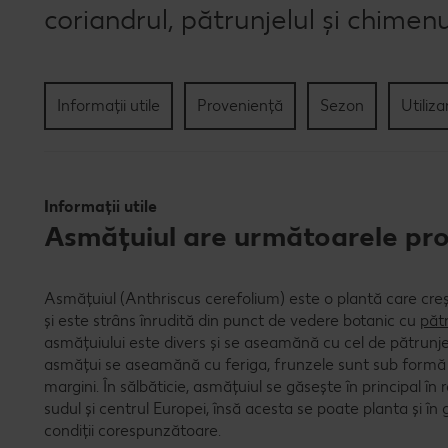
coriandrul, pătrunjelul și chimenu
Informații utile
Proveniență
Sezon
Utiliza
Informații utile
Asmățuiul are următoarele prop
Asmățuiul (Anthriscus cerefolium) este o plantă care creșt
și este strâns înrudită din punct de vedere botanic cu
pătr
asmățuiului este divers și se aseamănă cu cel de pătrunje
asmățui se aseamănă cu feriga, frunzele sunt sub formă d
margini. În sălbăticie, asmățuiul se găsește în principal în
sudul și centrul Europei, însă acesta se poate planta și în g
condiții corespunzătoare.