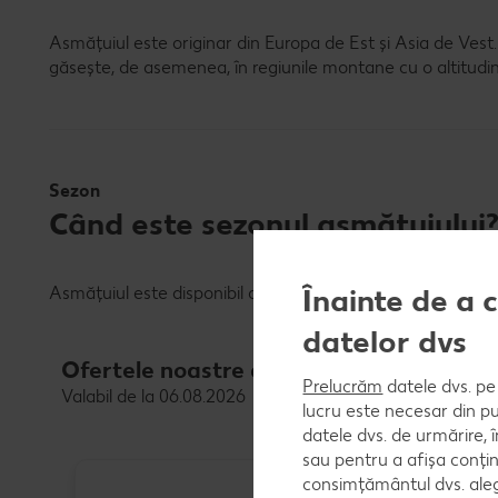
Asmățuiul este originar din Europa de Est și Asia de Vest.
găsește, de asemenea, în regiunile montane cu o altitudi
Sezon
Când este sezonul asmățuiului
Înainte de a 
Asmățuiul este disponibil din martie până în august.
datelor dvs
Ofertele noastre de legume proaspete
Prelucrăm
datele dvs. pe 
Valabil de la 06.08.2026
lucru este necesar din pu
datele dvs. de urmărire, 
sau pentru a afișa conțin
consimțământul dvs. aleg