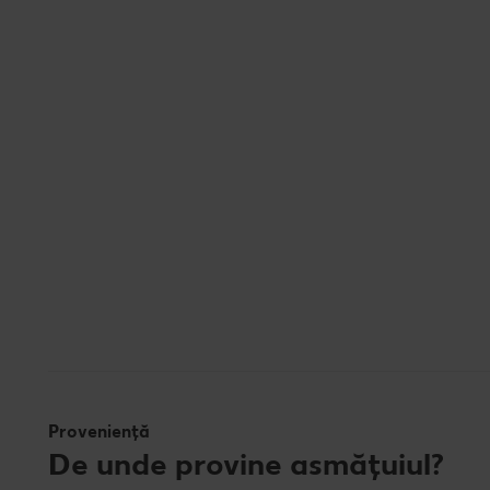
Proveniență
De unde provine asmățuiul?