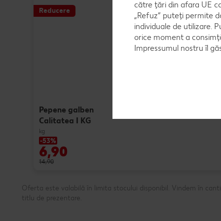
către țări din afara UE c
Reducere
„Refuz” puteți permite d
individuale de utilizare. P
orice moment a consimțăm
Impressumul nostru îl găs
Pepene galben
Calitatea I KG
kg
-53%
6,90
14,90
Oferta este valabilă în limita stocului disponibil. Vindem în ca
titlu de prezentare.