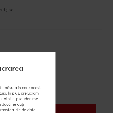
rd și se
lucrarea
, în măsura în care acest
uia. În plus, prelucrăm
a statistici pseudonime
i dacă ne dați
ransferurile de date