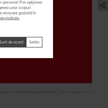
er personal. Prin opțiunea
egerea unor scopuri
 de revocare gratuită în
dențialitate
.
Vezi toate ofertele
Sunt de acord
Setări
a pentru eventualele greșeli de tipar. Toate imaginile sunt cu