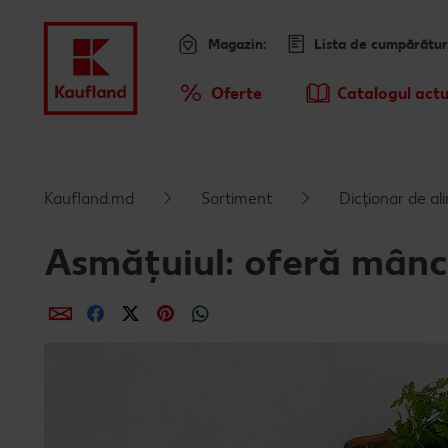
Magazin:
Lista de cumpărătur
Meniu
Oferte
Catalogul actu
Prezentare Generala Oferte
Kaufland.md
Sortiment
Dicționar de a
Asmățuiul: oferă mânc
Distribuie
Distribuie
Distribuie
Distribuie
Distribuie