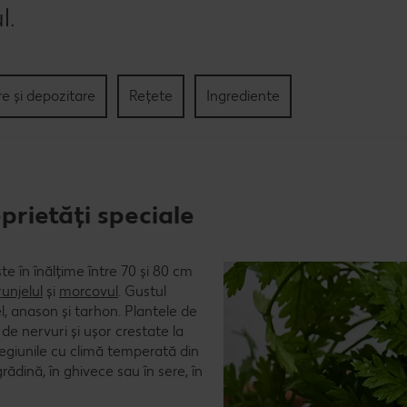
l.
re și depozitare
Rețete
Ingrediente
rietăți speciale
e în înălțime între 70 și 80 cm
unjelul
și
morcovul
. Gustul
l, anason și tarhon. Plantele de
e nervuri și ușor crestate la
 regiunile cu climă temperată din
rădină, în ghivece sau în sere, în