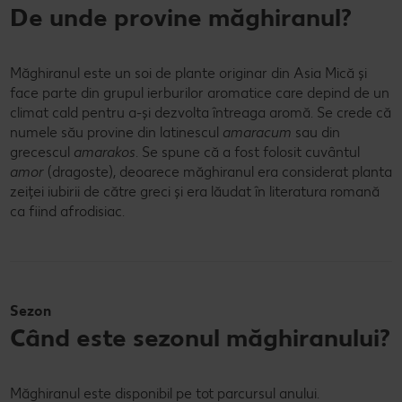
De unde provine măghiranul?
Măghiranul este un soi de plante originar din Asia Mică și
face parte din grupul ierburilor aromatice care depind de un
climat cald pentru a-și dezvolta întreaga aromă. Se crede că
numele său provine din latinescul
amaracum
sau din
grecescul
amarakos
. Se spune că a fost folosit cuvântul
amor
(dragoste), deoarece măghiranul era considerat planta
zeiței iubirii de către greci și era lăudat în literatura romană
ca fiind afrodisiac.
Sezon
Când este sezonul măghiranului?
Măghiranul este disponibil pe tot parcursul anului.