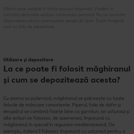
Oferta este valabilă în limita stocului disponibil. Vindem în
cantități destinate exclusiv consumului personal. Nu ne asumăm
răspunderea pentru eventualele greșeli de tipar. Toate imaginile
sunt cu titlu de prezentare.
Utilizare și depozitare
La ce poate fi folosit măghiranul
și cum se depozitează acesta?
Cu aroma sa puternică, măghiranul se potrivește cu toate
felurile de mâncare consistente. Piperul, foile de dafin și
ienupărul se combină foarte bine ca garnituri, iar usturoiul și
alte ierburi se folosesc, de asemenea, împreună cu
măghiranul, în special în regiunea mediteraneană. De
exemplu, italienii îl folosesc împreună cu usturoiul pentru a