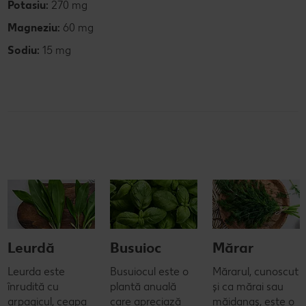
Potasiu:
270 mg
Magneziu:
60 mg
Sodiu:
15 mg
Leurdă
Busuioc
Mărar
Leurda este
Busuiocul este o
Mărarul, cunoscut
înrudită cu
plantă anuală
și ca mărai sau
arpagicul, ceapa
care apreciază
măidanaș, este o