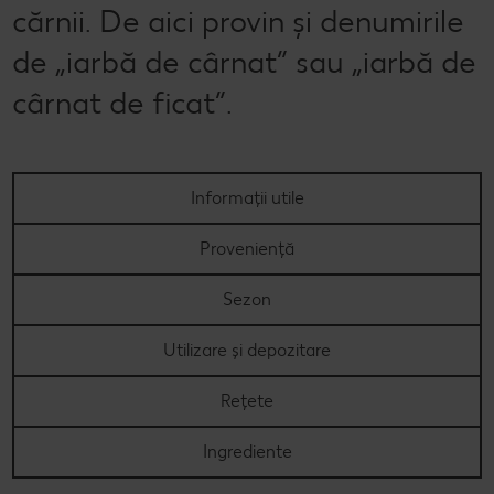
cărnii. De aici provin și denumirile
de „iarbă de cârnat” sau „iarbă de
cârnat de ficat”.
Informații utile
Proveniență
Sezon
Utilizare și depozitare
Rețete
Ingrediente