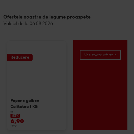
Ofertele noastre de legume proaspete
Valabil de la 06.08.2026
Vezi toate ofertele
Reducere
Pepene galben
Calitatea I KG
kg
-53%
6,90
14,90