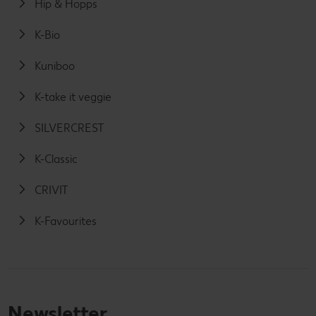
Hip & Hopps
K-Bio
Kuniboo
K-take it veggie
SILVERCREST
K-Classic
CRIVIT
K-Favourites
Newsletter