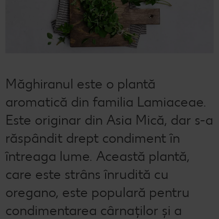
Semințele de pepene verde
Dicționar de alimente
Rețete de mic dejun vegan
Sustenabilitate
Bucuria de a găti
Băuturi
Valorile noastre
Rețete de prăjituri
Fresh
Timp liber
Mărcile noastre
Fii responsabil
Măghiranul este o plantă
Concursuri
aromatică din familia Lamiaceae.
Marcă proprie Kaufland - și calitate și preț mic
Este originar din Asia Mică, dar s-a
răspândit drept condiment în
întreaga lume. Această plantă,
care este strâns înrudită cu
oregano, este populară pentru
condimentarea cârnaților și a