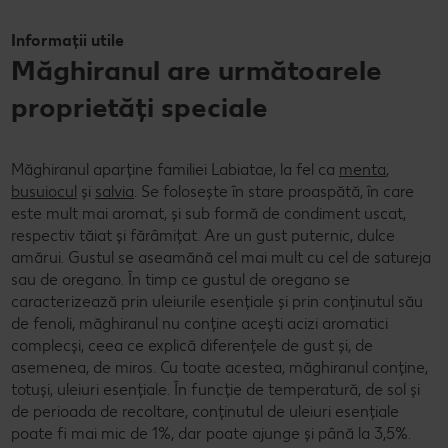
Informații utile
Măghiranul are următoarele
proprietăți speciale
Măghiranul aparține familiei Labiatae, la fel ca
menta
,
busuiocul
și
salvia
. Se folosește în stare proaspătă, în care
este mult mai aromat, și sub formă de condiment uscat,
respectiv tăiat și fărâmițat. Are un gust puternic, dulce
amărui. Gustul se aseamănă cel mai mult cu cel de satureja
sau de oregano. În timp ce gustul de oregano se
caracterizează prin uleiurile esențiale și prin conținutul său
de fenoli, măghiranul nu conține acești acizi aromatici
complecși, ceea ce explică diferențele de gust și, de
asemenea, de miros. Cu toate acestea, măghiranul conține,
totuși, uleiuri esențiale. În funcție de temperatură, de sol și
de perioada de recoltare, conținutul de uleiuri esențiale
poate fi mai mic de 1%, dar poate ajunge și până la 3,5%.