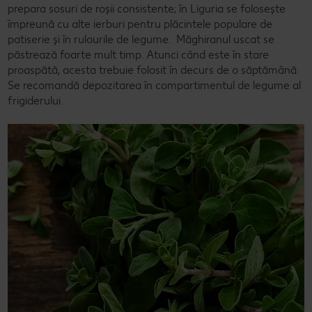
prepara sosuri de roșii consistente; în Liguria se folosește
împreună cu alte ierburi pentru plăcintele populare de
patiserie și în rulourile de legume. Măghiranul uscat se
păstrează foarte mult timp. Atunci când este în stare
proaspătă, acesta trebuie folosit în decurs de o săptămână.
Se recomandă depozitarea în compartimentul de legume al
frigiderului.