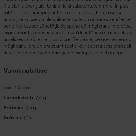
fi uleiurile esențiale, taninurile și substanțele amare. În plus
față de rolul lor important în ceea ce privește mirosul și
gustul, se spune că uleiurile esențiale au numeroase efecte
benefice asupra sănătății. Se spune că măghiranul are efect
expectorant și antispasmodic, ajută la întărirea stomacului și
ameliorează durerile musculare. Se spune, de asemenea, că
măghiranul are un efect antiseptic, dar acesta este probabil
destul de redus în comparație,de exemplu, cu cel al cepei.
Valori nutritive
kcal:
50 kcal
Carbohidrați:
7,4 g
Proteine:
2,3 g
Grăsimi:
1,2 g