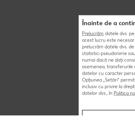
Înainte de a conti
Prelucrăm
datele dvs. pe 
acest lucru este necesar 
prelucrăm datele dvs. de 
statistici pseudonime sau
numai dacă ne dați consi
asemenea, transferurile d
datelor cu caracter perso
Opțiunea „Setări” permite
inclusiv cu privire la dr
datelor dvs., în
Politica n