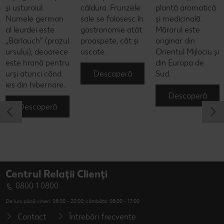
și usturoiul.
căldura. Frunzele
plantă aromatică
Numele german
sale se folosesc în
și medicinală.
al leurdei este
gastronomie atât
Mărarul este
„Bärlauch” (prazul
proaspete, cât și
originar din
ursului), deoarece
uscate.
Orientul Mijlociu și
este hrană pentru
din Europa de
Descoperă
urși atunci când
Sud.
ies din hibernare.
Descoperă
Descoperă
Centrul Relații Clienți
0800 1 0800
De luni până vineri: 08:00 - 20:00; sâmbăta: 08:00 - 17:00
Contact
Întrebări frecvente