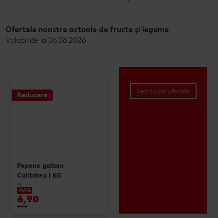
Ofertele noastre actuale de fructe și legume
Valabil de la 06.08.2026
Vezi toate ofertele
Reducere
Pepene galben
Calitatea I KG
kg
-53%
6,90
14,90