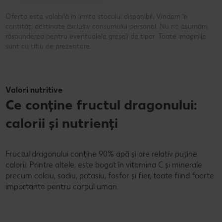
Oferta este valabilă în limita stocului disponibil. Vindem în
cantități destinate exclusiv consumului personal. Nu ne asumăm
răspunderea pentru eventualele greșeli de tipar. Toate imaginile
sunt cu titlu de prezentare.
Valori nutritive
Ce conține fructul dragonului:
calorii și nutrienți
Fructul dragonului conține 90% apă și are relativ puține
calorii. Printre altele, este bogat în vitamina C și minerale
precum calciu, sodiu, potasiu, fosfor și fier, toate fiind foarte
importante pentru corpul uman.