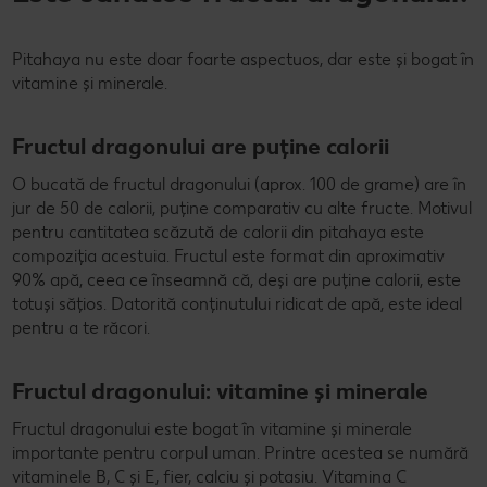
Pitahaya nu este doar foarte aspectuos, dar este și bogat în
vitamine și minerale.
Fructul dragonului are puține calorii
O bucată de fructul dragonului (aprox. 100 de grame) are în
jur de 50 de calorii, puține comparativ cu alte fructe. Motivul
pentru cantitatea scăzută de calorii din pitahaya este
compoziția acestuia. Fructul este format din aproximativ
90% apă, ceea ce înseamnă că, deși are puține calorii, este
totuși sățios. Datorită conținutului ridicat de apă, este ideal
pentru a te răcori.
Fructul dragonului: vitamine și minerale
Fructul dragonului este bogat în vitamine și minerale
importante pentru corpul uman. Printre acestea se numără
vitaminele B, C și E, fier, calciu și potasiu. Vitamina C