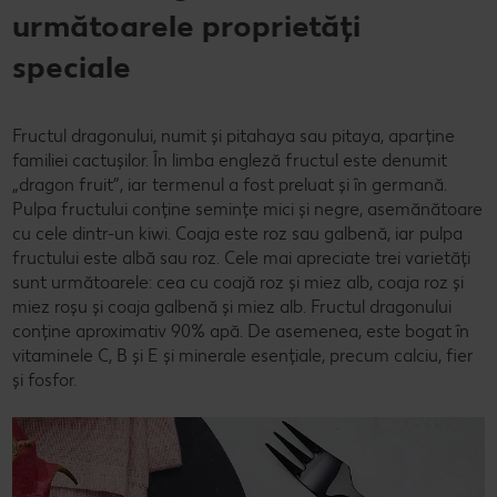
următoarele proprietăți
speciale
Fructul dragonului, numit și pitahaya sau pitaya, aparține
familiei cactușilor. În limba engleză fructul este denumit
„dragon fruit”, iar termenul a fost preluat și în germană.
Pulpa fructului conține semințe mici și negre, asemănătoare
cu cele dintr-un kiwi. Coaja este roz sau galbenă, iar pulpa
fructului este albă sau roz. Cele mai apreciate trei varietăți
sunt următoarele: cea cu coajă roz și miez alb, coaja roz și
miez roșu și coaja galbenă și miez alb. Fructul dragonului
conține aproximativ 90% apă. De asemenea, este bogat în
vitaminele C, B și E și minerale esențiale, precum calciu, fier
și fosfor.