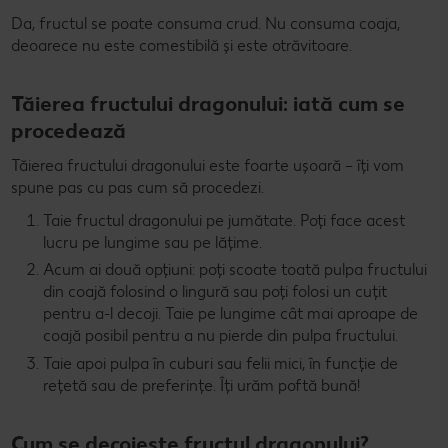
Da, fructul se poate consuma crud. Nu consuma coaja,
deoarece nu este comestibilă și este otrăvitoare.
Tăierea fructului dragonului: iată cum se
procedează
Tăierea fructului dragonului este foarte ușoară – îți vom
spune pas cu pas cum să procedezi.
Taie fructul dragonului pe jumătate. Poți face acest
lucru pe lungime sau pe lățime.
Acum ai două opțiuni: poți scoate toată pulpa fructului
din coajă folosind o lingură sau poți folosi un cuțit
pentru a-l decoji. Taie pe lungime cât mai aproape de
coajă posibil pentru a nu pierde din pulpa fructului.
Taie apoi pulpa în cuburi sau felii mici, în funcție de
rețetă sau de preferințe. Îți urăm poftă bună!
Cum se decojește fructul dragonului?