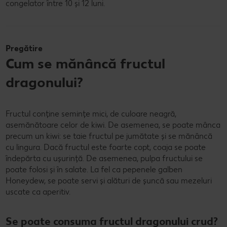
congelator între 10 și 12 luni.
Pregătire
Cum se mănâncă fructul
dragonului?
Fructul conține semințe mici, de culoare neagră,
asemănătoare celor de kiwi. De asemenea, se poate mânca
precum un kiwi: se taie fructul pe jumătate și se mănâncă
cu lingura. Dacă fructul este foarte copt, coaja se poate
îndepărta cu ușurință. De asemenea, pulpa fructului se
poate folosi și în salate. La fel ca pepenele galben
Honeydew, se poate servi și alături de șuncă sau mezeluri
uscate ca aperitiv.
Se poate consuma fructul dragonului crud?