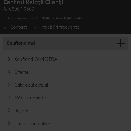
Centrul Relații Clienți
0800 1 0800
De luni până vineri: 08:00 - 20:00; sâmbăta: 08:00 - 17:00
Contact
Întrebări frecvente
Kaufland.md
Kaufland Card XTRA
Oferte
Catalogul actual
Mărcile noastre
Rețete
Concursuri online