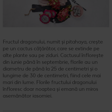
Semințele de pepene verde
Dicționar de alimente
Rețete de mic dejun vegan
Sustenabilitate
Bucuria de a găti
Băuturi
Valorile noastre
Rețete de prăjituri
Fresh
Timp liber
Mărcile noastre
Fii responsabil
Fructul dragonului, numit și pitahaya, crește
Concursuri
pe un cactus cățărător, care se extinde pe
Marcă proprie Kaufland - și calitate și preț mic
alte plante sau pe ziduri. Cactusul înflorește
din iunie până în septembrie, florile au un
diametru de până la 25 de centimetri și o
lungime de 30 de centimetri, fiind cele mai
mari din lume. Florile fructului dragonului
înfloresc doar noaptea și emană un miros
asemănător iasomiei.