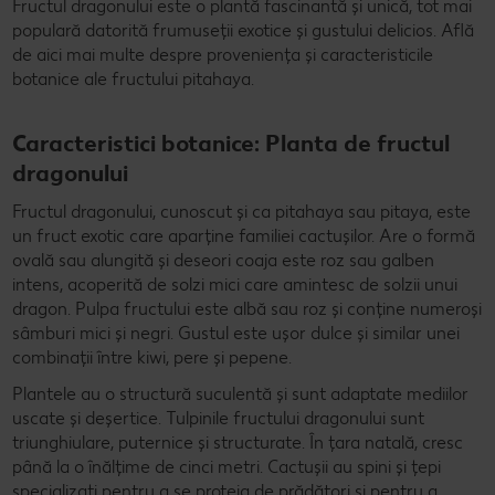
Fructul dragonului este o plantă fascinantă și unică, tot mai
populară datorită frumuseții exotice și gustului delicios. Află
de aici mai multe despre proveniența și caracteristicile
botanice ale fructului pitahaya.
Caracteristici botanice: Planta de fructul
dragonului
Fructul dragonului, cunoscut și ca pitahaya sau pitaya, este
un fruct exotic care aparține familiei cactușilor. Are o formă
ovală sau alungită și deseori coaja este roz sau galben
intens, acoperită de solzi mici care amintesc de solzii unui
dragon. Pulpa fructului este albă sau roz și conține numeroși
sâmburi mici și negri. Gustul este ușor dulce și similar unei
combinații între kiwi, pere și pepene.
Plantele au o structură suculentă și sunt adaptate mediilor
uscate și deșertice. Tulpinile fructului dragonului sunt
triunghiulare, puternice și structurate. În țara natală, cresc
până la o înălțime de cinci metri. Cactușii au spini și țepi
specializați pentru a se proteja de prădători și pentru a