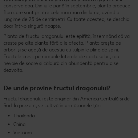
conserva apa. Din iulie până în septembrie, planta produce
flori care sunt printre cele mai mari din lume, având o
lungime de 25 de centimetri. Cu toate acestea, se deschid
doar într-o singură noapte.
Planta de fructul dragonului este epifită, însemnând că va
crește pe alte plante fără a le afecta. Planta crește pe
arbori și se agață de aceștia cu tulpinile pline de spini.
Fructele cresc pe ramurile laterale ale cactusului și au
nevoie de soare și căldură din abundență pentru a se
dezvolta.
De unde provine fructul dragonului?
Fructul dragonului este originar din America Centrală și de
Sud. În prezent, se cultivă în următoarele țări:
Thailanda
China
Vietnam