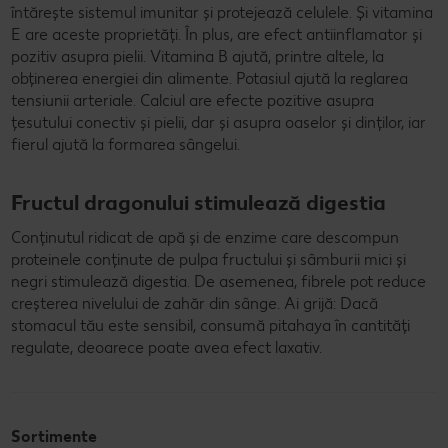
întărește sistemul imunitar și protejează celulele. Și vitamina
E are aceste proprietăți. În plus, are efect antiinflamator și
pozitiv asupra pielii. Vitamina B ajută, printre altele, la
obținerea energiei din alimente. Potasiul ajută la reglarea
tensiunii arteriale. Calciul are efecte pozitive asupra
țesutului conectiv și pielii, dar și asupra oaselor și dinților, iar
fierul ajută la formarea sângelui.
Fructul dragonului stimulează digestia
Conținutul ridicat de apă și de enzime care descompun
proteinele conținute de pulpa fructului și sâmburii mici și
negri stimulează digestia. De asemenea, fibrele pot reduce
creșterea nivelului de zahăr din sânge. Ai grijă: Dacă
stomacul tău este sensibil, consumă pitahaya în cantități
regulate, deoarece poate avea efect laxativ.
Sortimente