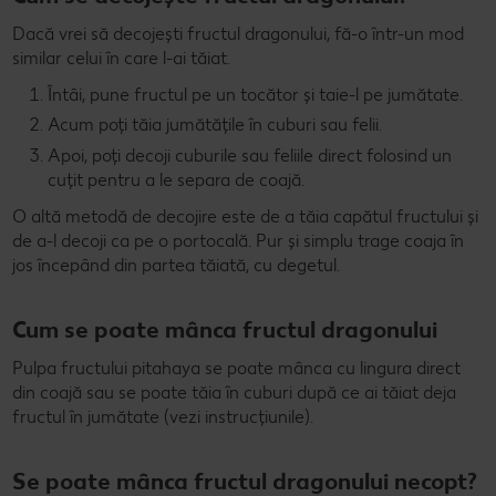
Dacă vrei să decojești fructul dragonului, fă-o într-un mod
similar celui în care l-ai tăiat.
Întâi, pune fructul pe un tocător și taie-l pe jumătate.
Acum poți tăia jumătățile în cuburi sau felii.
Apoi, poți decoji cuburile sau feliile direct folosind un
cuțit pentru a le separa de coajă.
O altă metodă de decojire este de a tăia capătul fructului și
de a-l decoji ca pe o portocală. Pur și simplu trage coaja în
jos începând din partea tăiată, cu degetul.
Cum se poate mânca fructul dragonului
Pulpa fructului pitahaya se poate mânca cu lingura direct
din coajă sau se poate tăia în cuburi după ce ai tăiat deja
fructul în jumătate (vezi instrucțiunile).
Se poate mânca fructul dragonului necopt?