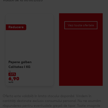
Vezi toate ofertele
Reducere
Pepene galben
Calitatea I KG
kg
-53%
6,90
14,90
Oferta este valabilă în limita stocului disponibil. Vindem în
cantități destinate exclusiv consumului personal. Nu ne asumăm
răspunderea pentru eventualele greșeli de tipar. Toate imaginile