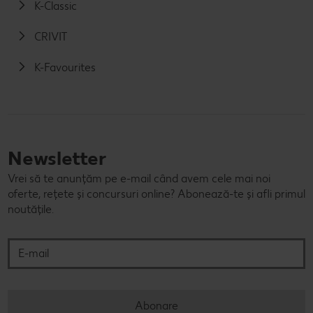
K-Classic
CRIVIT
K-Favourites
Newsletter
Vrei să te anunțăm pe e-mail când avem cele mai noi
oferte, rețete și concursuri online? Abonează-te și afli primul
noutățile.
E-mail
Abonare