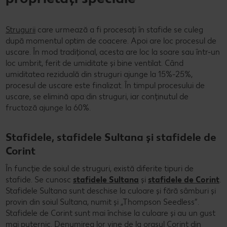
Strugurii
care urmează a fi procesați în stafide se culeg
după momentul optim de coacere. Apoi are loc procesul de
uscare. În mod tradițional, acesta are loc la soare sau într-un
loc umbrit, ferit de umiditate și bine ventilat. Când
umiditatea reziduală din struguri ajunge la 15%-25%,
procesul de uscare este finalizat. În timpul procesului de
uscare, se elimină apa din struguri, iar conținutul de
fructoză ajunge la 60%.
Stafidele, stafidele Sultana și stafidele de
Corint
În funcție de soiul de struguri, există diferite tipuri de
stafide. Se cunosc
stafidele Sultana
și
stafidele de Corint
.
Stafidele Sultana sunt deschise la culoare și fără sâmburi și
provin din soiul Sultana, numit și „Thompson Seedless”.
Stafidele de Corint sunt mai închise la culoare și au un gust
mai puternic. Denumirea lor vine de la orașul Corint din