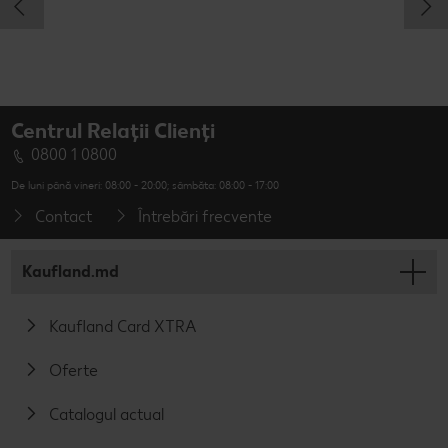
Centrul Relații Clienți
0800 1 0800
De luni până vineri: 08:00 - 20:00; sâmbăta: 08:00 - 17:00
Contact
Întrebări frecvente
Kaufland.md
Kaufland Card XTRA
Oferte
Catalogul actual