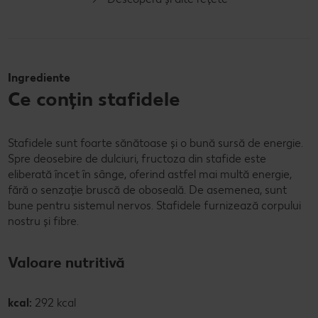
Ingrediente
Ce conțin stafidele
Stafidele sunt foarte sănătoase și o bună sursă de energie.
Spre deosebire de dulciuri, fructoza din stafide este
eliberată încet în sânge, oferind astfel mai multă energie,
fără o senzație bruscă de oboseală. De asemenea, sunt
bune pentru sistemul nervos. Stafidele furnizează corpului
nostru și fibre.
Valoare nutritivă
kcal:
292 kcal