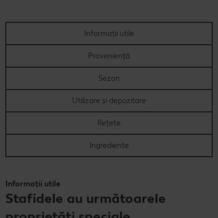
Informații utile
Proveniență
Sezon
Utilizare și depozitare
Rețete
Ingrediente
Informații utile
Stafidele au următoarele
proprietăți speciale