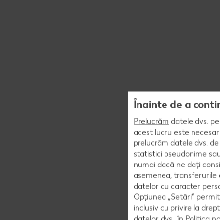
Înainte de a conti
Prelucrăm
datele dvs. pe 
acest lucru este necesar 
prelucrăm datele dvs. de 
statistici pseudonime sau
numai dacă ne dați consi
asemenea, transferurile d
datelor cu caracter perso
Opțiunea „Setări” permite
inclusiv cu privire la dr
datelor dvs., în
Politica n