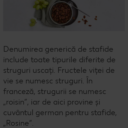
Semințele de pepene verde
Dicționar de alimente
Rețete de mic dejun vegan
Sustenabilitate
Bucuria de a găti
Băuturi
Valorile noastre
Rețete de prăjituri
Fresh
Timp liber
Mărcile noastre
Fii responsabil
Denumirea generică de stafide
Concursuri
include toate tipurile diferite de
Marcă proprie Kaufland - și calitate și preț mic
struguri uscați. Fructele viței de
vie se numesc struguri. În
franceză, strugurii se numesc
„roisin“, iar de aici provine și
cuvântul german pentru stafide,
„Rosine”.