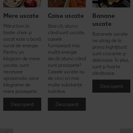
Mere uscate
Caise uscate
Banane
uscate
Mărul bun la
Știai că, atunci
toate: chiar și
când sunt uscate,
Bananele uscate
uscat este o bună
caisele
ne atrag de la
sursă de energie.
furnizează mai
prima înghițitură:
Pentru un
multă energie
sunt crocante și
kilogram de mere
decât atunci când
delicioase. În plus,
uscate, sunt
sunt proaspete?
sunt și foarte
necesare
Caisele uscate au
sănătoase.
aproximativ zece
de cinci ori mai
kilograme de
multe substanțe
Descoperă
mere proaspete.
nutritive.
Descoperă
Descoperă