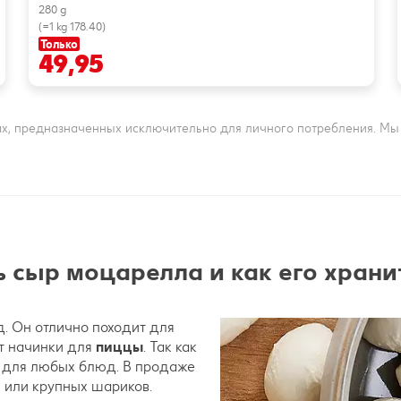
280 g
(=1 kg 178.40)
Только
49,95
х, предназначенных исключительно для личного потребления. Мы н
 сыр моцарелла и как его храни
д. Он отлично походит для
нт начинки для
пиццы
. Так как
и для любых блюд. В продаже
 или крупных шариков.