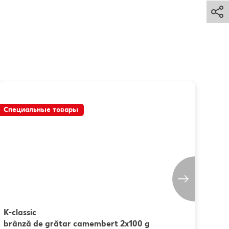
K-C
Moz
Специальные товары
Спе
2 x 1
(=1 k
K-classic
brânză de grătar camembert 2x100 g