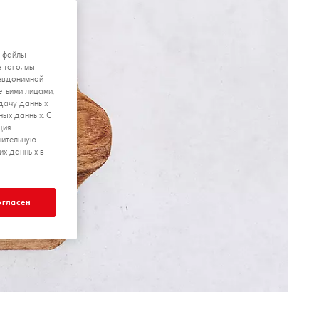
я файлы
 того, мы
севдонимной
етьими лицами,
едачу данных
ных данных. С
ция
нительную
их данных в
огласен