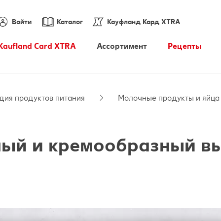
Войти
Каталог
Кауфланд Кард XTRA
Kaufland Card XTRA
Ассортимент
Pецепты
Купоны XTRA
Энциклопедия продуктов
питания
дия продуктов питания
Молочные продукты и яйца
PARKSIDE
ный и кремообразный в