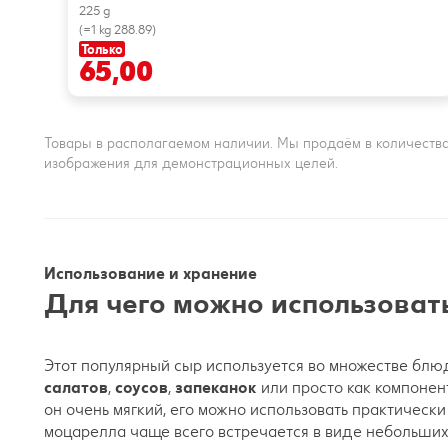
225 g
(=1 kg 288.89)
Только
65,00
Товары в располагаемом наличии. Мы продаём в количества
изображения для демонстрационных целей.
Использование и хранение
Для чего можно использовать
Этот популярный сыр используется во множестве блю
салатов
,
соусов
,
запеканок
или просто как компоне
он очень мягкий, его можно использовать практическ
моцарелла чаще всего встречается в виде небольших