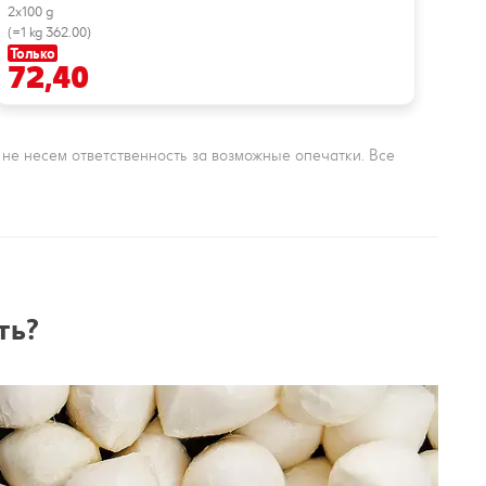
2x100 g
(=1 kg 362.00)
Только
Тол
72,40
4
е несем ответственность за возможные опечатки. Все
ть?