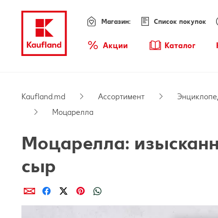
Магазин:
Список покупок
Меню
Акции
Каталог
Обзор акций
Kaufland.md
Ассортимент
Энциклопе
Моцарелла
Моцарелла: изыскан
сыр
Поделиcь
Поделиcь
Поделиcь
Поделиcь
Поделиcь