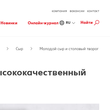
компания
вакансии
контакт
Найти
Новинки
Онлайн-журнал
RU
Fresh
Хорошее самочувствие
Осознанные покупки
Готовим с удовольствием
Сыр
Молодой сыр и столовый творог
Свободное время
ысококачественный