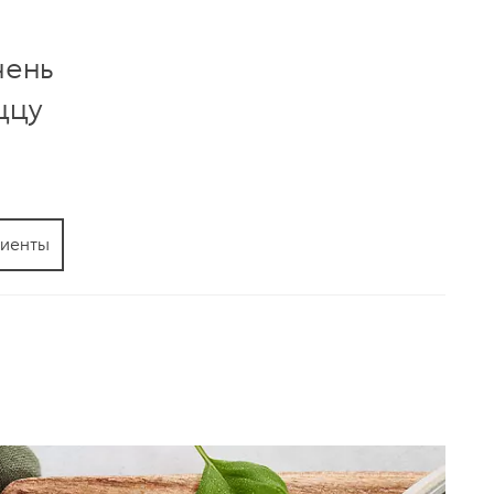
чень
ццу
иенты