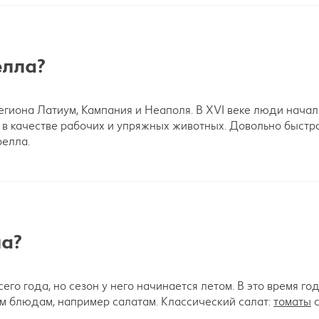
елла?
гиона Латиум, Кампания и Неаполя. В XVI веке люди нача
 в качестве рабочих и упряжных животных. Довольно быстр
релла.
ла?
го года, но сезон у него начинается летом. В это время го
м блюдам, например салатам. Классический салат:
томаты