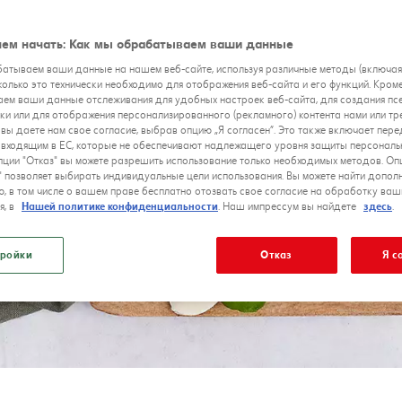
ем начать: Как мы обрабатываем ваши данные
атываем ваши данные на нашем веб-сайте, используя различные методы (включа
сколько это технически необходимо для отображения веб-сайта и его функций. Кроме
ем ваши данные отслеживания для удобных настроек веб-сайта, для создания п
ки или для отображения персонализированного (рекламного) контента нами или тр
 вы даете нам свое согласие, выбрав опцию „Я согласен”. Это также включает пер
е входящим в ЕС, которые не обеспечивают надлежащего уровня защиты персональ
ции "Отказ" вы можете разрешить использование только необходимых методов. Оп
" позволяет выбирать индивидуальные цели использования. Вы можете найти допол
, в том числе о вашем праве бесплатно отозвать свое согласие на обработку ваш
я, в
Нашей политике конфиденциальности
. Наш импрессум вы найдете
здесь
.
ройки
Отказ
Я с