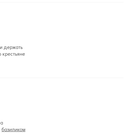
ли держать
о крестьяне
да
с
базиликом