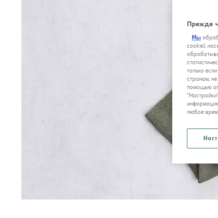
Прежде ч
Мы
обраб
cookie), на
обрабатыва
статистичес
только если
странам, н
помощью оп
"Настройки
информацию
любое врем
Наст