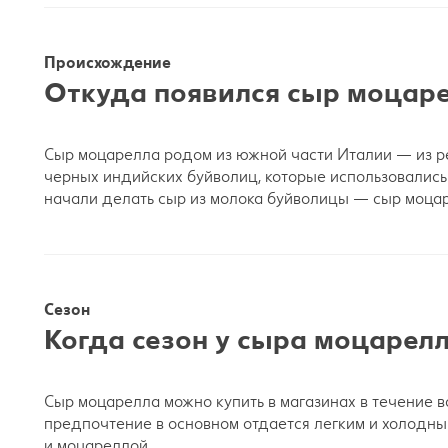
Происхождение
Откуда появился сыр моцар
Сыр моцарелла родом из южной части Италии — из ре
черных индийских буйволиц, которые использовались
начали делать сыр из молока буйволицы — сыр моца
Сезон
Когда сезон у сыра моцарел
Сыр моцарелла можно купить в магазинах в течение все
предпочтение в основном отдается легким и холодны
и моцареллой.