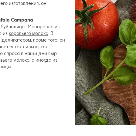
его изготовления, он
Bufala Campana
 буйволицы. Моцарелла из
а из
коровьего молока
. В
деликатесом, кроме того, он
ется так сильно, как
го спроса в наши дни сыр
ьего молока, а иногда из
олицы.