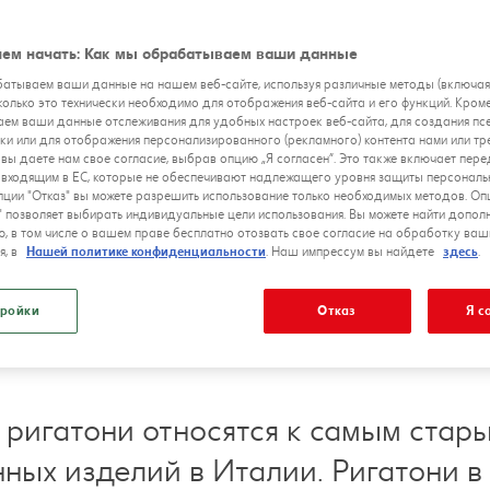
ем начать: Как мы обрабатываем ваши данные
атываем ваши данные на нашем веб-сайте, используя различные методы (включа
сколько это технически необходимо для отображения веб-сайта и его функций. Кроме
ем ваши данные отслеживания для удобных настроек веб-сайта, для создания п
ки или для отображения персонализированного (рекламного) контента нами или тр
 вы даете нам свое согласие, выбрав опцию „Я согласен”. Это также включает пер
е входящим в ЕС, которые не обеспечивают надлежащего уровня защиты персональ
ции "Отказ" вы можете разрешить использование только необходимых методов. Оп
" позволяет выбирать индивидуальные цели использования. Вы можете найти допол
, в том числе о вашем праве бесплатно отозвать свое согласие на обработку ваш
я, в
Нашей политике конфиденциальности
. Наш импрессум вы найдете
здесь
.
ройки
Отказ
Я с
 ригатони относятся к самым стар
ых изделий в Италии. Ригатони в