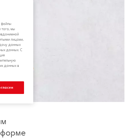
я файлы
 того, мы
севдонимной
етьими лицами,
едачу данных
ных данных. С
ция
нительную
их данных в
огласен
ым
 форме