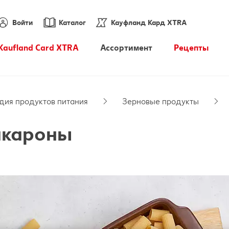
Войти
Каталог
Кауфланд Кард XTRA
Kaufland Card XTRA
Ассортимент
Pецепты
Купоны XTRA
Энциклопедия продуктов
питания
дия продуктов питания
Зерновые продукты
PARKSIDE
акароны