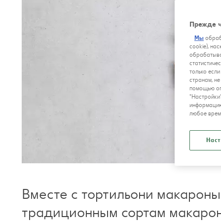
Прежде ч
Мы
обраб
cookie), на
обрабатыва
статистичес
только если
странам, н
помощью оп
"Настройки
информацию
любое врем
Наст
Вместе с тортильони макароны
традиционным сортам макаронн