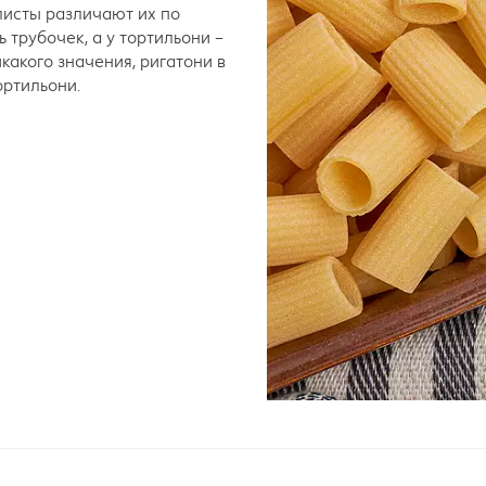
листы различают их по
 трубочек, а у тортильони –
какого значения, ригатони в
ортильони.