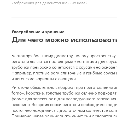
изображения для демонстрационных целей.
Употребление и хранение
Для чего можно использовать
Благодаря большому диаметру, полому пространству 
ригатони являются настоящими «магнитами для соуса
трубочки прекрасно сочетаются с соусами на основе 
Например, плотные рагу, сливочные и грибные соусы 
и веганские варианты с овощами.
Ригатони обязательно выбирают при приготовлении за
forno». Короткие, толстые трубочки отлично подходя
форме для запеканок и для последующего запекания 
пекорино. Во время варки ригатони необходимо следи
постоянно находились в достаточном количестве сол
Примерно через одиннадцать минут они доварятся до с