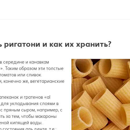
 ригатони и как их хранить?
в середине и канавкам
». Таким образом эти толстые
томатов или сливок.
и, конечно же, вегетарианские
пеканок и гратенов «al
т для укладывания слоями в
с пряным сыром, например, с
ть за тем, чтобы макароны
еной кипящей воды.
остояния аль денте, т.е.: