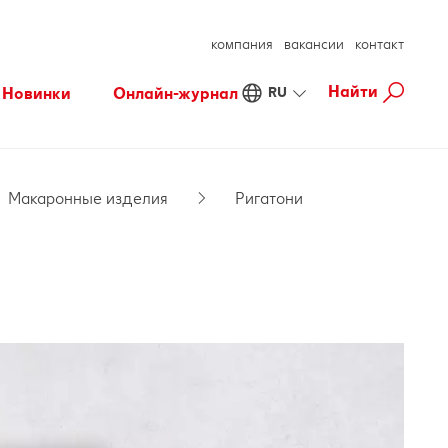
компания
вакансии
контакт
Найти
Новинки
Онлайн-журнал
RU
Fresh
Хорошее самочувствие
Осознанные покупки
Готовим с удовольствием
Макаронные изделия
Ригатони
Свободное время