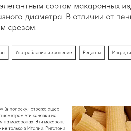
к элегантным сортам макаронных из
зного диаметра. В отличии от пен
ым срезом.
он
Употребление и хранение
Рецепты
Ингреди
o» (в полоску), отражающее
диаметром эти канавки на
м на макаронах. Эти макароны
не только в Италии. Ригатони