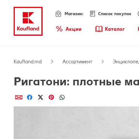
Магазин:
Список покупок
Меню
Акции
Каталог
Обзор акций
Kaufland.md
Ассортимент
Энциклопе
Ригатони: плотные м
Поделиcь
Поделиcь
Поделиcь
Поделиcь
Поделиcь