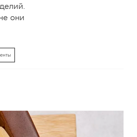
делий.
не они
енты