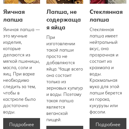
Яичная
Лапша, не
Стеклянная
лапша
содержаща
лапша
я яйца
Яичная лапша —
Стеклянная
это мучные
лапша имеет
При
изделия,
нейтральный
изготовлении
которые
вкус, она
такой лапши
делаются из
прозрачная и
просто не
мягкой пшеницы,
состоит из
добавляются
масла, соли и
крахмала и
яйца. Чаще всего
яиц. При варке
воды.
она состоит
необходимо
Крахмальная
только из
следить за тем,
мука для этой
зерновых культур
чтобы в
лапши берется
и воды. Поэтому
кастрюле было
из гороха,
такая лапша
достаточно
кукурузы или
является
воды.
фасоли.
веганской
пищей.
Подробнее
Подробнее