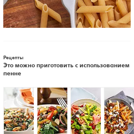
Рецепты
Это можно приготовить с использованием
пенне
Penne cu fasole
Salată de
Salată de
borlotti
paste cu
penne cu
rucola, roșii și
șuncă
cașcaval
afumat
Не более 60 минут
Не более 15 минут
Просто
Просто
Не более 30 минут