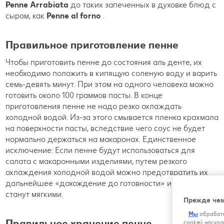
Penne Arrabiata
до таких запеченных в духовке блюд с
сыром, как
Penne al forno
.
Правильное приготовление пенне
Чтобы приготовить пенне до состояния аль денте, их
необходимо положить в кипящую соленую воду и варить
семь-девять минут. При этом на одного человека можно
готовить около 100 граммов пасты. В конце
приготовления пенне не надо резко охлаждать
холодной водой. Из-за этого смывается пленка крахмала
на поверхности пасты, вследствие чего соус не будет
нормально держаться на макаронах. Единственное
исключение: Если пенне будут использоваться для
салата с макаронными изделиями, путем резкого
охлаждения холодной водой можно предотвратить их
дальнейшее «дохождение до готовности» и они не
станут мягкими.
Прежде чем
Мы
обрабаты
Правильное хранение пенне
cookie), наско