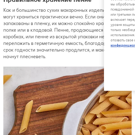
мы обрабатыва
Как и большинство сухих макаронных изделий, пенне
псевдонимной 
или третьими л
могут храниться практически вечно. Если они
включает пере
запакованы в пленку, их можно спокойно хранить на
уровня защиты
полке или в кладовой. Пенне, продающиеся в картонных
только необхо
использования
коробках, или пенне из вскрытой упаковки необходимо
отозвать свое
переложить в герметичную емкость, благодаря чему их
конфиденциа
срок годности значительно продлится, и макароны не
начнут плесневеть.