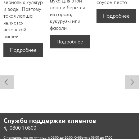
мука для этой
зерновых культур
соусом песто.
лапши берется
и воды. Поэтому
из гороха,
Подробнее
такая лапша
кукурузы или
является
фасоли.
веганской
пищей.
Подробнее
Подробнее
Служба поддержки клиентов
0800 1 0800
С понедельника по пятницу: с 08:00 до 20:00; Суббота: с 08:00 до 17:00