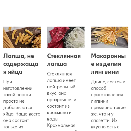
Лапша, не
Стеклянная
Макаронны
содержаща
лапша
е изделия
я яйца
лингвини
Стеклянная
лапша имеет
При
Длина, состав и
нейтральный
изготовлении
способ
вкус, она
такой лапши
приготовления
прозрачная и
просто не
лигвини
состоит из
добавляются
примерно такие
крахмала и
яйца. Чаще всего
же, что и у
воды.
она состоит
спагетти. Их
Крахмальная
только из
вкусно есть с