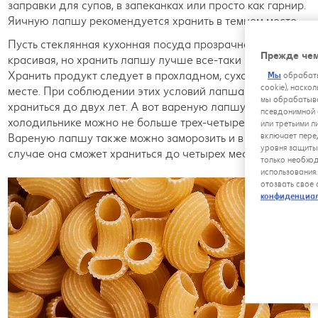
заправки для супов, в запеканках или просто как гарнир.
Яичную лапшу рекомендуется хранить в темном месте.
Пусть стеклянная кухонная посуда прозрачная и
Прежде чем
красивая, но хранить лапшу лучше все-таки не в ней.
Хранить продукт следует в прохладном, сухом и темном
Мы
обрабаты
cookie), наско
месте. При соблюдении этих условий лапша будет
мы обрабатыва
храниться до двух лет. А вот вареную лапшу хранить в
псевдонимной 
холодильнике можно не больше трех-четырех дней.
или третьими л
включает пере
Вареную лапшу также можно заморозить и в таком
уровня защиты
случае она сможет храниться до четырех месяцев.
только необхо
использования
отозвать свое
конфиденциа