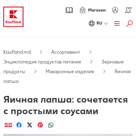
Магазин:
RU
Най
Акции
Обзор акций
Каталог
Kaufland.md
Ассортимент
Энциклопедия продуктов питания
Зерновые
Kaufland Card XTRA
продукты
Макаронные изделия
Яичная
Купоны XTRA
Ассортимент
лапша
Энциклопедия продуктов питания
Pецепты
Яичная лапша: сочетается
PARKSIDE
Новинки
с простыми соусами
Fresh
Онлайн-журнал
Поделиcь
Поделиcь
Поделиcь
Поделиcь
Поделиcь
Осознанные покупки
Хорошее самочувствие