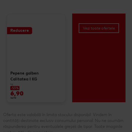
Vezi toate ofertele
Reducere
Pepene galben
Calitatea I KG
kg
-53%
6,90
14,90
Oferta este valabilă în limita stocului disponibil. Vindem în
cantități destinate exclusiv consumului personal. Nu ne asumăm
răspunderea pentru eventualele greșeli de tipar. Toate imaginile