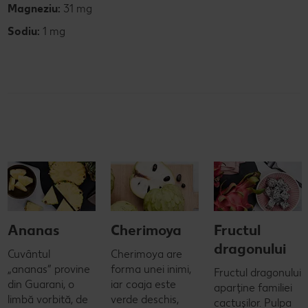
Magneziu:
31 mg
Sodiu:
1 mg
Ananas
Cherimoya
Fructul
dragonului
Cuvântul
Cherimoya are
„ananas” provine
forma unei inimi,
Fructul dragonului
din Guarani, o
iar coaja este
aparține familiei
limbă vorbită, de
verde deschis,
cactușilor. Pulpa