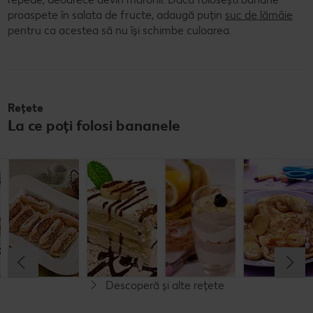
proaspete în salata de fructe, adaugă puțin
suc de lămâie
pentru ca acestea să nu își schimbe culoarea.
Rețete
La ce poți folosi bananele
Clătite
Ecler cu
Tort cu
Banana
dietetice cu
banane
banane
crunch
banane
Cel mult 60 minute
Cel mult 60 minute
Cel mult 15 minute
Cel mult 60 minute
Simplu
Rafinat
Simplu
Rafinat
Descoperă și alte rețete