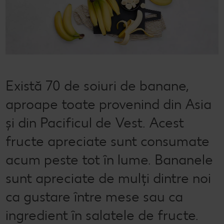
Semințele de pepene verde
Dicționar de alimente
Rețete de mic dejun vegan
Sustenabilitate
Bucuria de a găti
Băuturi
Valorile noastre
Rețete de prăjituri
Fresh
Timp liber
Mărcile noastre
Fii responsabil
Există 70 de soiuri de banane,
Concursuri
aproape toate provenind din Asia
Marcă proprie Kaufland - și calitate și preț mic
și din Pacificul de Vest. Acest
fructe apreciate sunt consumate
acum peste tot în lume. Bananele
sunt apreciate de mulți dintre noi
ca gustare între mese sau ca
ingredient în salatele de fructe.