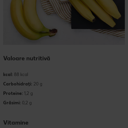
Valoare nutritivă
kcal:
88 kcal
Carbohidrați:
20 g
Proteine:
1,2 g
Grăsimi:
0,2 g
Vitamine