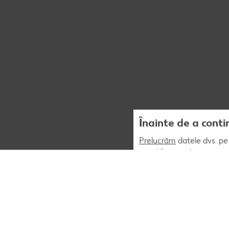
Înainte de a conti
Prelucrăm
datele dvs. pe 
acest lucru este necesar 
prelucrăm datele dvs. de 
statistici pseudonime sau
numai dacă ne dați consi
asemenea, transferurile d
datelor cu caracter perso
Opțiunea „Setări” permite