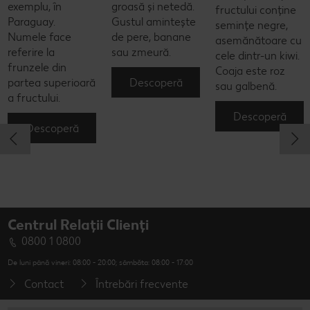
exemplu, în
groasă și netedă.
fructului conține
Paraguay.
Gustul amintește
semințe negre,
Numele face
de pere, banane
asemănătoare cu
referire la
sau zmeură.
cele dintr-un kiwi.
frunzele din
Coaja este roz
Descoperă
partea superioară
sau galbenă.
a fructului.
Descoperă
Descoperă
Centrul Relații Clienți
0800 1 0800
De luni până vineri: 08:00 - 20:00; sâmbăta: 08:00 - 17:00
Contact
Întrebări frecvente