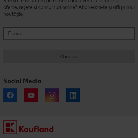
Vrei să te anunțăm pe e-mail când avem cele mai noi
oferte, rețete și concursuri online? Abonează-te și afli primul
noutățile.
E-mail
Abonare
Social Media
Facebook
YouTube
Instagram
LinkedIn