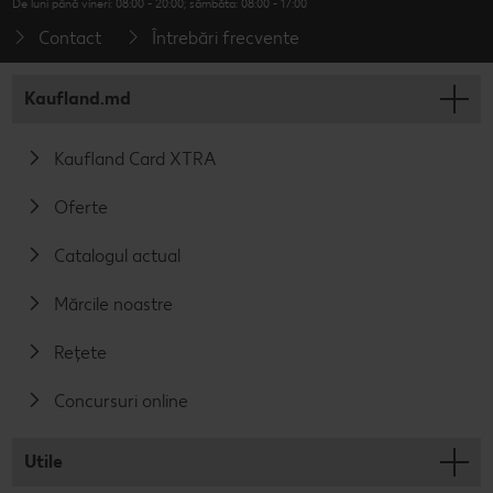
De luni până vineri: 08:00 - 20:00; sâmbăta: 08:00 - 17:00
Contact
Întrebări frecvente
Kaufland.md
Kaufland Card XTRA
Oferte
Catalogul actual
Mărcile noastre
Rețete
Concursuri online
Utile