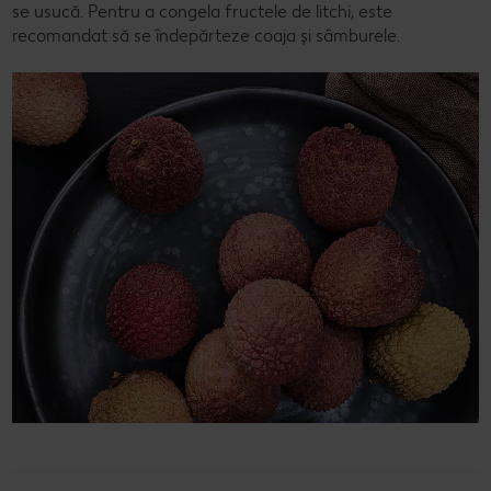
se usucă. Pentru a congela fructele de litchi, este
recomandat să se îndepărteze coaja și sâmburele.