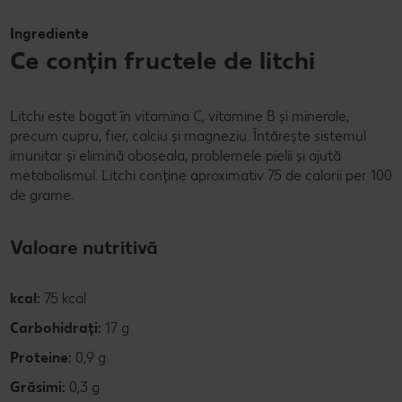
Ingrediente
Ce conțin fructele de litchi
Litchi este bogat în vitamina C, vitamine B și minerale,
precum cupru, fier, calciu și magneziu. Întărește sistemul
imunitar și elimină oboseala, problemele pielii și ajută
metabolismul. Litchi conține aproximativ 75 de calorii per 100
de grame.
Valoare nutritivă
kcal:
75 kcal
Carbohidrați:
17 g
Proteine:
0,9 g
Grăsimi:
0,3 g