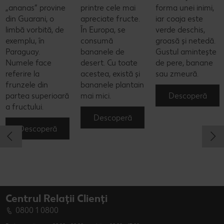
„ananas” provine
printre cele mai
forma unei inimi,
din Guarani, o
apreciate fructe.
iar coaja este
limbă vorbită, de
În Europa, se
verde deschis,
exemplu, în
consumă
groasă și netedă.
Paraguay.
bananele de
Gustul amintește
Numele face
desert. Cu toate
de pere, banane
referire la
acestea, există și
sau zmeură.
frunzele din
bananele plantain
Descoperă
partea superioară
mai mici.
a fructului.
Descoperă
Descoperă
Centrul Relații Clienți
0800 1 0800