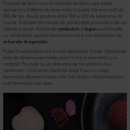
Fructele de litchi cresc în arborele de litchi, care poate
ajunge la o înălțime de zece metri și poate trăi mai mult de
100 de ani. Anual, produce între 100 și 200 de kilograme de
fructe. Arborele are nevoie de climă caldă și umedă și de sol
afânat și uscat. Arborii de
rambutan
și
logan
sunt înrudiți
cu cel de litchi, aceștia fiind cunoscuți și sub denumirea de
arborele dragonului
.
Pulpa fructului litchi are o notă deosebită, florală. Sâmburele
este de dimensiune medie, maro închis și seamănă cu o
castană. Fructele au un diametru de trei până la cinci
centimetri. Litchi este clasificat drept fruct cu coajă
lemnoasă, deoarece toate cele trei straturi ale pericarpului
sunt lemnoase sau dure.