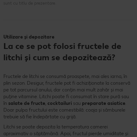
sunt cu titlu de prezentare.
Utilizare și depozitare
La ce se pot folosi fructele de
litchi și cum se depozitează?
Fructele de litchi se consumă proaspete, mai ales iarna, în
plin sezon. Desigur, fructele pot fi achiziționate la conservă
pe tot parcursul anului, dar conțin mai mult zahăr și mai
puține vitamine. Litchi poate fi consumat în stare pură sau
în
salate de fructe
,
cocktailuri
sau
preparate asiatice
.
Doar pulpa fructului este comestibilă: coaja și sâmburele
trebuie să fie îndepărtate cu grijă.
Litchi se poate depozita la temperatura camerei
aproximativ o săptămână. Apoi, fructul pierde umiditate și