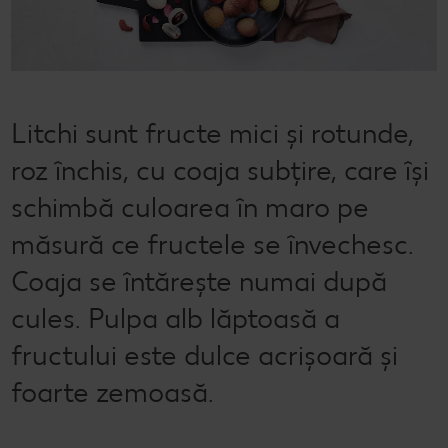
Semințele de pepene verde
Dicționar de alimente
Rețete de mic dejun vegan
Sustenabilitate
Bucuria de a găti
Băuturi
Valorile noastre
Rețete de prăjituri
Fresh
Timp liber
Mărcile noastre
Fii responsabil
Litchi sunt fructe mici și rotunde,
roz închis, cu coaja subțire, care își
Concursuri
schimbă culoarea în maro pe
Marcă proprie Kaufland - și calitate și preț mic
măsură ce fructele se învechesc.
Coaja se întărește numai după
cules. Pulpa alb lăptoasă a
fructului este dulce acrișoară și
foarte zemoasă.