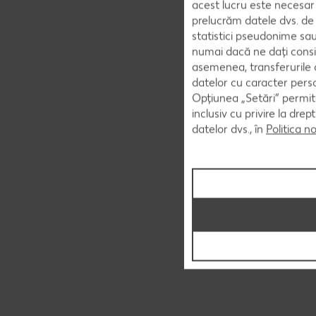
acest lucru este necesar 
prelucrăm datele dvs. de 
statistici pseudonime sau
numai dacă ne dați consi
asemenea, transferurile d
datelor cu caracter perso
Opțiunea „Setări” permite
inclusiv cu privire la dr
datelor dvs., în
Politica n