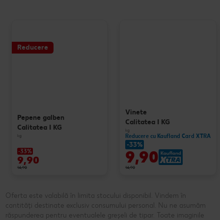
Reducere
Vinete
Pepene galben
Calitatea I KG
Calitatea I KG
kg
kg
Reducere cu Kaufland Card XTRA
-33%
9,90
-33%
9,90
14,90
14,90
Oferta este valabilă în limita stocului disponibil. Vindem în
cantități destinate exclusiv consumului personal. Nu ne asumăm
răspunderea pentru eventualele greșeli de tipar. Toate imaginile