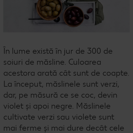
Semințele de pepene verde
Dicționar de alimente
Rețete de mic dejun vegan
Sustenabilitate
Bucuria de a găti
Băuturi
Valorile noastre
Rețete de prăjituri
Fresh
Timp liber
Mărcile noastre
Fii responsabil
În lume există în jur de 300 de
Concursuri
soiuri de măsline. Culoarea
Marcă proprie Kaufland - și calitate și preț mic
acestora arată cât sunt de coapte.
La început, măslinele sunt verzi,
dar, pe măsură ce se coc, devin
violet și apoi negre. Măslinele
cultivate verzi sau violete sunt
mai ferme și mai dure decât cele