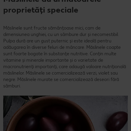
proprietăți speciale
Măslinele sunt fructe sămânțoase mici, cam de
dimensiunea unghiei, cu un sâmbure dur și necomestibil.
Pulpa dură are un gust puternic și este ideală pentru
adăugarea în diverse feluri de mâncare. Măslinele coapte
sunt foarte bogate în substanțe nutritive. Conțin multe
vitamine și minerale importante și o varietate de
macronutrienți importanți, care adaugă valoare nutrițională
măslinelor. Măslinele se comercializează verzi, violet sau
negre. Măslinele murate se comercializează deseori fără
sâmburi.