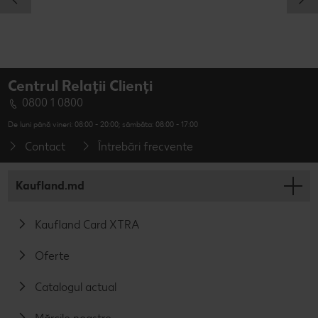
Centrul Relații Clienți
0800 1 0800
De luni până vineri: 08:00 - 20:00; sâmbăta: 08:00 - 17:00
Contact
Întrebări frecvente
Kaufland.md
Kaufland Card XTRA
Oferte
Catalogul actual