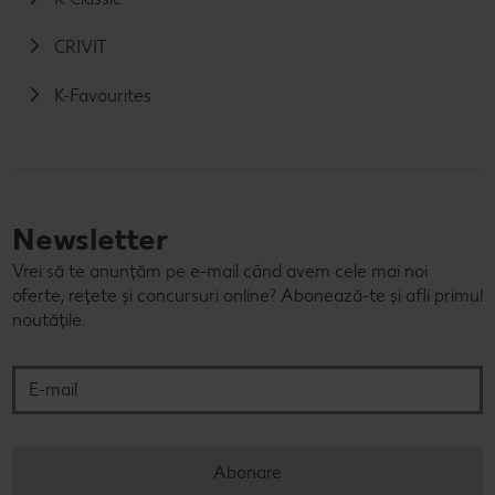
CRIVIT
K-Favourites
Newsletter
Vrei să te anunțăm pe e-mail când avem cele mai noi
oferte, rețete și concursuri online? Abonează-te și afli primul
noutățile.
E-mail
Abonare