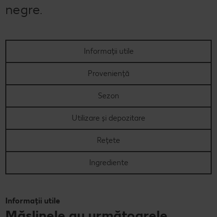
negre.
Informații utile
Proveniență
Sezon
Utilizare și depozitare
Rețete
Ingrediente
Informații utile
Măslinele au următoarele