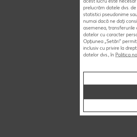
acest lucru este necesar 
prelucrăm datele dvs. de 
statistici pseudonime sau
numai dacă ne dați consi
asemenea, transferurile d
datelor cu caracter perso
Opțiunea „Setări” permite
inclusiv cu privire la dr
datelor dvs., în
Politica n