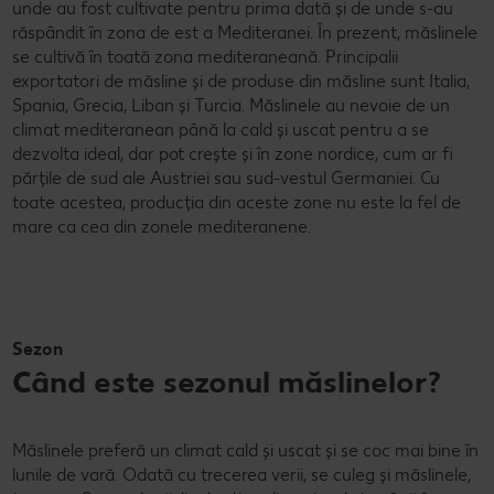
unde au fost cultivate pentru prima dată și de unde s-au
răspândit în zona de est a Mediteranei. În prezent, măslinele
se cultivă în toată zona mediteraneană. Principalii
exportatori de măsline și de produse din măsline sunt Italia,
Spania, Grecia, Liban și Turcia. Măslinele au nevoie de un
climat mediteranean până la cald și uscat pentru a se
dezvolta ideal, dar pot crește și în zone nordice, cum ar fi
părțile de sud ale Austriei sau sud-vestul Germaniei. Cu
toate acestea, producția din aceste zone nu este la fel de
mare ca cea din zonele mediteranene.
Sezon
Când este sezonul măslinelor?
Măslinele preferă un climat cald și uscat și se coc mai bine în
lunile de vară. Odată cu trecerea verii, se culeg și măslinele,