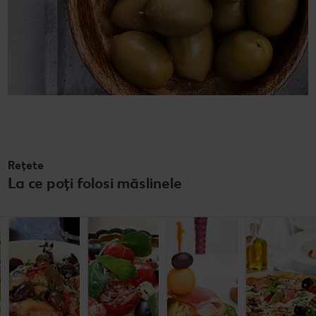
Rețete
La ce poți folosi măslinele
Salată de
Pui cu măsline
Tarte cu roşii şi
Prosciutto cu
cartofi cu
măsline
măsline,
macrou
brânză și
afumat și ton
anghinare
Cel mult 60 minute
Cel mult 60 minute
Rafinat
Simplu
Cel mult 60 minute
Cel mult 60 minute