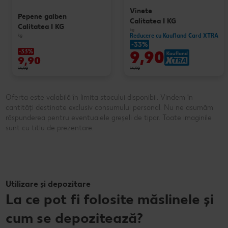
Vinete
Pepene galben
Calitatea I KG
Calitatea I KG
kg
kg
Reducere cu Kaufland Card XTRA
-33%
9,90
-33%
9,90
14,90
14,90
Oferta este valabilă în limita stocului disponibil. Vindem în
cantități destinate exclusiv consumului personal. Nu ne asumăm
răspunderea pentru eventualele greșeli de tipar. Toate imaginile
sunt cu titlu de prezentare.
Utilizare și depozitare
La ce pot fi folosite măslinele și
cum se depozitează?