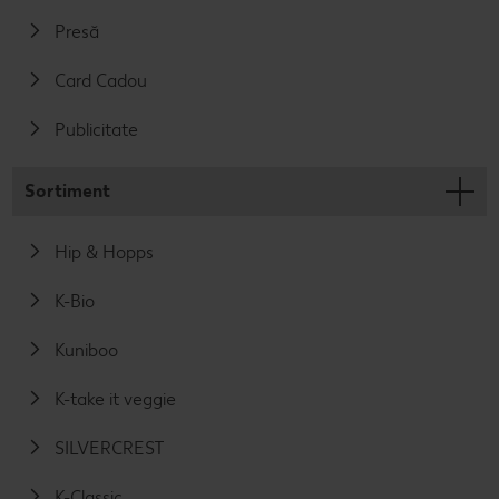
Presă
Card Cadou
Publicitate
Sortiment
Hip & Hopps
K-Bio
Kuniboo
K-take it veggie
SILVERCREST
K-Classic