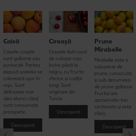
Caisă
Cireașă
Prune
Mirabelle
Caisele coapte
Cireșele dulci sunt
sunt galbene sau
de culoare roșu
Mirabelle este o
portocalii. Partea
închis până la
subspecie de
expusă soarelui se
negru, cu fructe
prune, cunoscută
colorează ușor în
sferice și codițe
și sub denumirea
roșu. Sunt
lungi. Sunt
de prune galbene.
delicioase mai
originare din
Fructul are
ales atunci când
Turcia.
aproximativ trei
sunt consumate
centimetri și este
Descoperă
proaspete.
sferic.
Descoperă
Descoperă