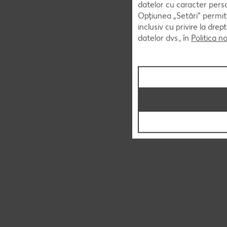
datelor cu caracter perso
Opțiunea „Setări” permite
inclusiv cu privire la dr
datelor dvs., în
Politica n