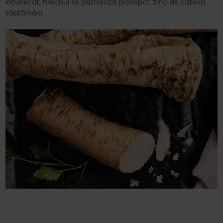
întunecat, hreanul se păstrează proaspăt timp de câteva
săptămâni.