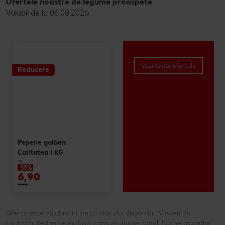
Ofertele noastre de legume proaspete
Valabil de la 06.08.2026
Vezi toate ofertele
Reducere
Pepene galben
Calitatea I KG
kg
-53%
6,90
14,90
Oferta este valabilă în limita stocului disponibil. Vindem în
cantități destinate exclusiv consumului personal. Nu ne asumăm