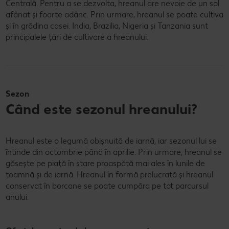
Centrală. Pentru a se dezvolta, hreanul are nevoie de un sol
afânat și foarte adânc. Prin urmare, hreanul se poate cultiva
și în grădina casei. India, Brazilia, Nigeria și Tanzania sunt
principalele țări de cultivare a hreanului.
Sezon
Când este sezonul hreanului?
Hreanul este o legumă obișnuită de iarnă, iar sezonul lui se
întinde din octombrie până în aprilie. Prin urmare, hreanul se
găsește pe piață în stare proaspătă mai ales în lunile de
toamnă și de iarnă. Hreanul în formă prelucrată și hreanul
conservat în borcane se poate cumpăra pe tot parcursul
anului.