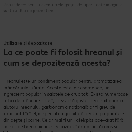
răspunderea pentru eventualele greșeli de tipar. Toate imaginile
sunt cu titlu de prezentare.
Utilizare și depozitare
La ce poate fi folosit hreanul și
cum se depozitează acesta?
Hreanul este un condiment popular pentru aromatizarea
mâncărurilor sărate. Acesta este, de asemenea, un
ingredient popular în salatele de crudități. Există numeroase
feluri de mâncare care își dezvoltă gustul deosebit doar cu
ajutorul hreanului; gastronomia națională ar fi greu de
imaginat fără el, în special ca garnitură pentru preparatele
din pește și carne. Ce ar mai fi un Tafelspitz adevărat fără
un sos de hrean picant? Depozitat într-un loc răcoros și