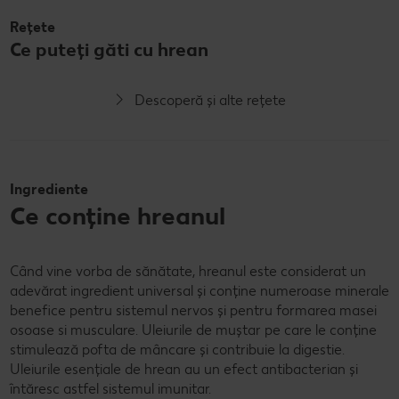
Rețete
Ce puteți găti cu hrean
Descoperă și alte rețete
Ingrediente
Ce conține hreanul
Când vine vorba de sănătate, hreanul este considerat un
adevărat ingredient universal și conține numeroase minerale
benefice pentru sistemul nervos și pentru formarea masei
osoase si musculare. Uleiurile de muștar pe care le conține
stimulează pofta de mâncare și contribuie la digestie.
Uleiurile esențiale de hrean au un efect antibacterian și
întăresc astfel sistemul imunitar.