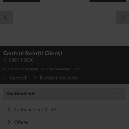
Centrul Relații Clienți
0800 1 0800
De luni până vineri: 08:00 - 20:00; sâmbăta: 08:00 - 17:00
Contact
Întrebări frecvente
Kaufland.md
Kaufland Card XTRA
Oferte