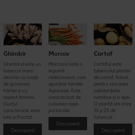
Ghimbir
Morcov
Cartof
Ghimbirul este un
Morcovul este o
Cartoful este
tubercul maro
legumă
tuberculul plantei
deschis cu coajă
rădăcinoasă, care
de cartof, folosit
de grosimea
aparține familiei
pentru stocarea
hârtiei și cu
Apiaceae. Este
substanțelor
aspect lemnos.
caracterizat de
nutritive și a apei.
Gustul
culoarea roșie-
O plantă are între
caracteristic este
portocalie.
10 și 25 de
iute și fructat.
tuberculi.
Descoperă
Descoperă
Descoperă