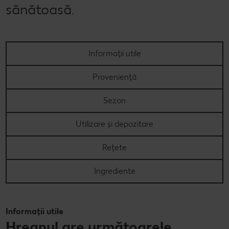
sănătoasă.
Informații utile
Proveniență
Sezon
Utilizare și depozitare
Rețete
Ingrediente
Informații utile
Hreanul are următoarele