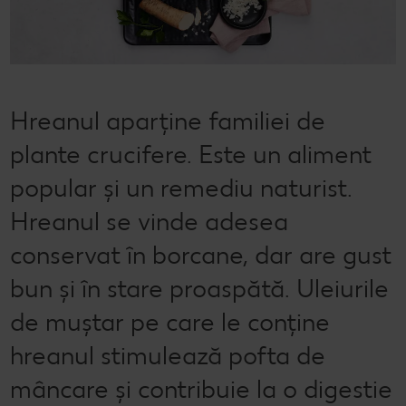
Semințele de pepene verde
Dicționar de alimente
Rețete de mic dejun vegan
Sustenabilitate
Bucuria de a găti
Băuturi
Valorile noastre
Rețete de prăjituri
Fresh
Timp liber
Mărcile noastre
Fii responsabil
Hreanul aparține familiei de
plante crucifere. Este un aliment
Concursuri
popular și un remediu naturist.
Marcă proprie Kaufland - și calitate și preț mic
Hreanul se vinde adesea
conservat în borcane, dar are gust
bun și în stare proaspătă. Uleiurile
de muștar pe care le conține
hreanul stimulează pofta de
mâncare și contribuie la o digestie