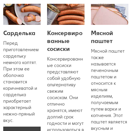
Сарделька
Консервиро
Мясной
ванные
паштет
Перед
сосиски
приготовлением
Мясной паштет
сардельку
также
Консервированн
немного коптят.
называется
ые сосиски
При этом ее
печеночным
представляют
оболочка
паштетом и
собой удобную
становится
относится к
альтернативу
коричневатой и
мясным
свежим
сарделька
изделиям,
сосискам. Они
приобретает
получаемым
отлично
характерный
путем варки и
хранятся, имеют
нежно-пряный
копчения. Этот
долгий срок
вкус.
паштет является
годности и могут
вкусным и
использоваться в