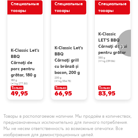
Специальные
Специальные
Специальные
товары
товары
товары
K-Classic
LET'S BBQ
Cârnaţi de pui
K-Classic Let's
K-Classic Let's
pentru grătar
BBQ
BBQ
350 g
Cârnaţi grill
(=1 kg 239.86)
Cârnaţi de
cu brânză și
porc pentru
bacon, 200 g
grătar, 180 g
200 g
180 g
(=1 kg 334.75)
(=1 kg 277.50)
Только
Только
Только
49,95
66,95
83,95
Товары в располагаемом наличии. Мы продаём в количествах,
предназначенных исключительно для личного потребления.
Мы не несем ответственность за возможные опечатки. Все
изображения для демонстрационных целей.