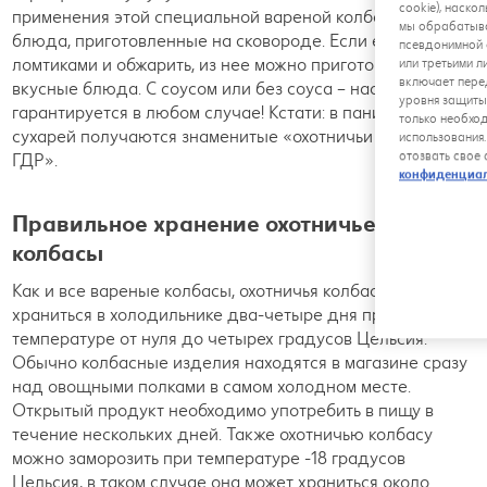
cookie), наско
применения этой специальной вареной колбасы – это
мы обрабатыва
блюда, приготовленные на сковороде. Если ее нарезать
псевдонимной 
ломтиками и обжарить, из нее можно приготовить
или третьими л
включает пере
вкусные блюда. С соусом или без соуса – наслаждение
уровня защиты
гарантируется в любом случае! Кстати: в панировке из
только необхо
сухарей получаются знаменитые «охотничьи шницели из
использования
отозвать свое
ГДР».
конфиденциа
Правильное хранение охотничьей
колбасы
Как и все вареные колбасы, охотничья колбаса может
храниться в холодильнике два-четыре дня при
температуре от нуля до четырех градусов Цельсия.
Обычно колбасные изделия находятся в магазине сразу
над овощными полками в самом холодном месте.
Открытый продукт необходимо употребить в пищу в
течение нескольких дней. Также охотничью колбасу
можно заморозить при температуре -18 градусов
Цельсия, в таком случае она может храниться около