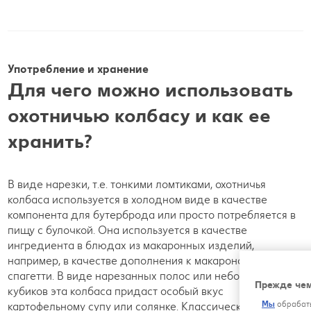
Употребление и хранение
Для чего можно использовать
охотничью колбасу и как ее
хранить?
В виде нарезки, т.е. тонкими ломтиками, охотничья
колбаса используется в холодном виде в качестве
компонента для бутерброда или просто потребляется в
пищу с булочкой. Она используется в качестве
ингредиента в блюдах из макаронных изделий,
например, в качестве дополнения к макаронам или
спагетти. В виде нарезанных полос или небольших
Прежде чем
кубиков эта колбаса придаст особый вкус
Мы
обрабаты
картофельному супу или солянке. Классическая область