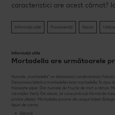
caracteristici are acest cârnat? I
Informații utile
Proveniență
Sezon
Utiliza
Informații utile
Mortadella are următoarele pro
Numele „mortadella” se datorează condimentului folosit in
Denumirea latină a mortadellei este myrtadella. În ziua de 
folosește piper. Dar numele de fructe de mirt a rămas. M
cârnaților fierți. De obicei, se consumă sub formă de meze
printre altele). Mortadella provine din orașul italian Bolo
tipuri de carne:
Slănină