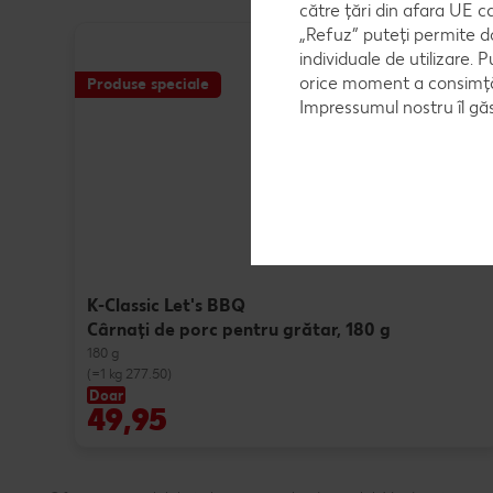
către țări din afara UE c
„Refuz” puteți permite d
individuale de utilizare. P
orice moment a consimțăm
Produse speciale
Impressumul nostru îl găs
K-Classic Let's BBQ
Cârnaţi de porc pentru grătar, 180 g
180 g
(=1 kg 277.50)
Doar
49,95