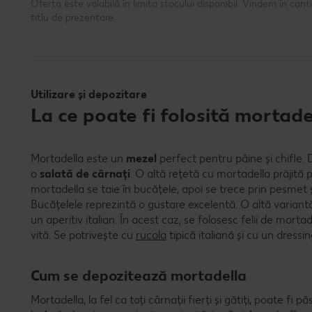
Oferta este valabilă în limita stocului disponibil. Vindem în ca
titlu de prezentare.
Utilizare și depozitare
La ce poate fi folosită mortad
Mortadella este un
mezel
perfect pentru pâine și chifle.
o
salată de cârnați
. O altă rețetă cu mortadella prăjită p
mortadella se taie în bucățele, apoi se trece prin pesmet 
Bucățelele reprezintă o gustare excelentă. O altă varian
un aperitiv italian. În acest caz, se folosesc felii de mort
vită. Se potrivește cu
rucola
tipică italiană și cu un dressin
Cum se depozitează mortadella
Mortadella, la fel ca toți cârnații fierți și gătiți, poate fi 