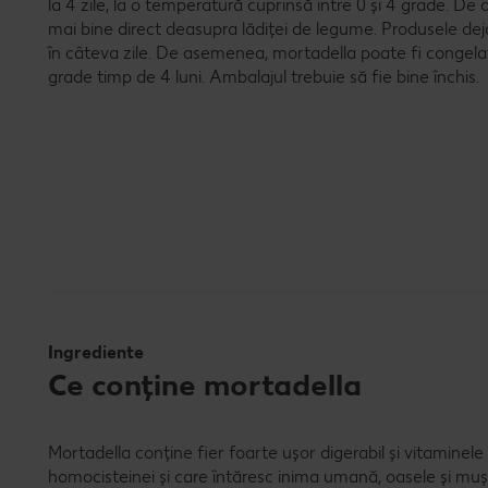
la 4 zile, la o temperatură cuprinsă între 0 și 4 grade. De a
mai bine direct deasupra lădiței de legume. Produsele de
în câteva zile. De asemenea, mortadella poate fi congel
grade timp de 4 luni. Ambalajul trebuie să fie bine închis.
Ingrediente
Ce conține mortadella
Mortadella conține fier foarte ușor digerabil și vitaminel
homocisteinei și care întăresc inima umană, oasele și mușchii,