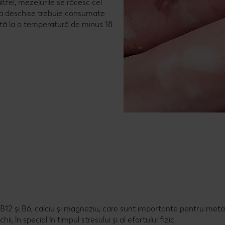
ltfel, mezelurile se răcesc cel
ja deschise trebuie consumate
ată la o temperatură de minus 18
e B12 și B6, calciu și magneziu, care sunt importante pentru met
 în special în timpul stresului și al efortului fizic.