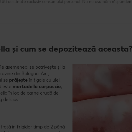
ntități destinate exclusiv consumului personal. Nu ne asumăm răspundere
ella și cum se depozitează aceasta
 De asemenea, se potrivește și la
rovine din Bologna. Aici,
și se
prăjește
în tigaie cu ulei.
tă este
mortadella carpaccio
,
adella în loc de carne crudă de
g delicios.
păstrată în frigider timp de 2 până