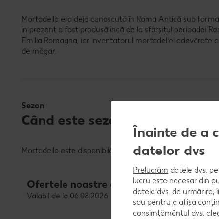
Mortadella era deja cunoscută în Roma Antică sub forma une
în prezent a fost produsă încă de la sfârșitul perioadei Re
Emilia Romagna, iar inventatorul mortadellei adevărate a
de măgar.
Sezon
Când este sezonul mortadellei?
Înainte de a 
datelor dvs
Mortadella este disponibilă pe tot parcursul anului.
Prelucrăm
datele dvs. pe 
lucru este necesar din pu
Ofertele noastre de cărnuri și mezeluri
datele dvs. de urmărire, 
Valabil de la 06.08.2026
sau pentru a afișa conțin
consimțământul dvs. aleg