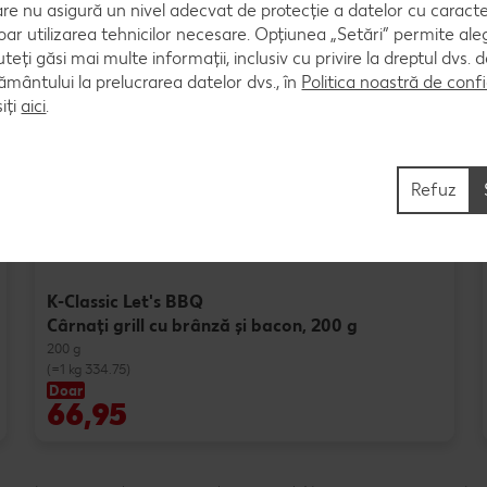
are nu asigură un nivel adecvat de protecție a datelor cu caract
oar utilizarea tehnicilor necesare. Opțiunea „Setări” permite al
uteți găsi mai multe informații, inclusiv cu privire la dreptul dvs.
ântului la prelucrarea datelor dvs., în
Politica noastră de confi
Produse speciale
iți
aici
.
Refuz
K-Classic Let's BBQ
Cârnaţi grill cu brânză și bacon, 200 g
200 g
(=1 kg 334.75)
Doar
66,95