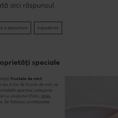
ată aici răspunsul.
re și depozitare
Ingrediente
prietăți speciale
ițial,
fructele de mirt
.
azi, în loc de fructe de mirt, se
ortadella aparține categoriei
l cu umpluturi (fistic,
ardei,
gna. Se folosesc următoarele