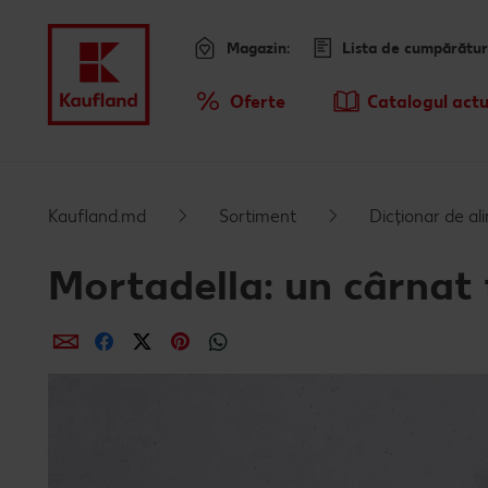
Magazin:
Lista de cumpărătur
Meniu
Oferte
Catalogul actu
Prezentare Generala Oferte
Kaufland.md
Sortiment
Dicționar de a
Mortadella: un cârnat f
Distribuie
Distribuie
Distribuie
Distribuie
Distribuie