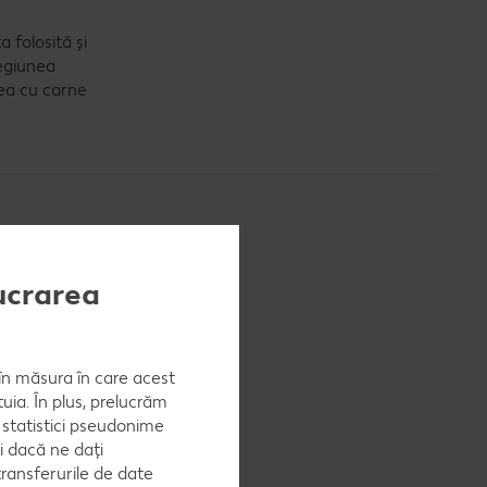
 folosită și
regiunea
cea cu carne
lucrarea
, în măsura în care acest
uia. În plus, prelucrăm
a statistici pseudonime
i dacă ne dați
ransferurile de date