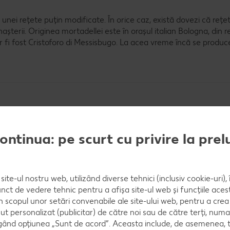
i rețete puțin modificate. În orice caz, există dovezi că rețeta
nașterii. Originea mortadellei este în orașul italian Bologna, din 
r fi fost Cristoforo di Messisbugo. La acea vreme încă se produ
continua: pe scurt cu privire la pre
site-ul nostru web, utilizând diverse tehnici (inclusiv cookie-uri)
nct de vedere tehnic pentru a afișa site-ul web și funcțiile acest
în scopul unor setări convenabile ale site-ului web, pentru a cre
ut personalizat (publicitar) de către noi sau de către terți, numa
ând opțiunea „Sunt de acord”. Aceasta include, de asemenea, t