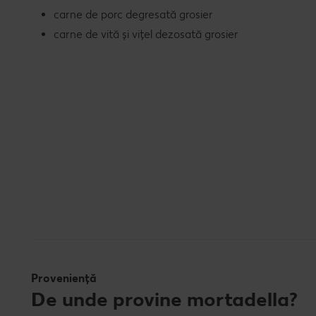
carne de porc degresată grosier
carne de vită și vițel dezosată grosier
Proveniență
De unde provine mortadella?