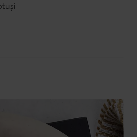
otuși