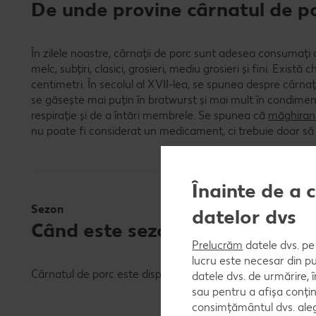
De unde provine cârnatul de p
În zilele noastre, cârnații de porc sunt adesea consumați 
melc, subțiri, clasici, grosieri, mediu grosieri și fini. Exis
centimetri. În secolul al XVII-lea, se spunea despre cârnați
se găsește mai puțin în bratwurst și mai mult în condime
respirație și de a întări membrele. Se spunea că
măghiran
nu poate fi considerat un medicament, ci trebuie doar să
Înainte de a 
Sezon
datelor dvs
Când este sezonul cârnatului d
Prelucrăm
datele dvs. pe 
lucru este necesar din pu
Cârnatul de porc este disponibil pe tot parcursul anului.
datele dvs. de urmărire, 
sau pentru a afișa conțin
consimțământul dvs. aleg