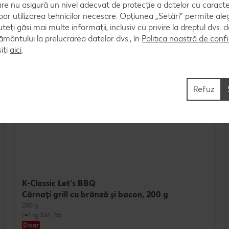
are nu asigură un nivel adecvat de protecție a datelor cu caract
oar utilizarea tehnicilor necesare. Opțiunea „Setări” permite al
uteți găsi mai multe informații, inclusiv cu privire la dreptul dvs.
ântului la prelucrarea datelor dvs., în
Politica noastră de confi
iți
aici
.
Produse speciale
Refuz
K-Classic Let's BBQ
Cârnaţi grill cu brânză și bacon, 200 g
200 g
(=1 kg 334.75)
Doar