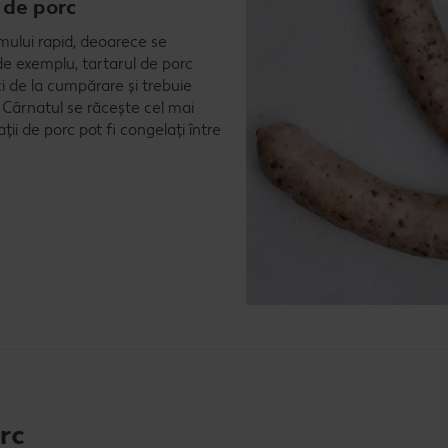
 de porc
umului rapid, deoarece se
 de exemplu, tartarul de porc
zi de la cumpărare și trebuie
. Cârnatul se răcește cel mai
ii de porc pot fi congelați între
rc