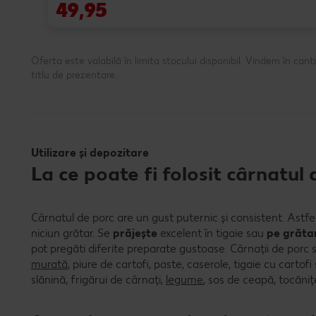
49,95
Oferta este valabilă în limita stocului disponibil. Vindem în ca
titlu de prezentare.
Utilizare și depozitare
La ce poate fi folosit cârnatul
Cârnatul de porc are un gust puternic și consistent. Astfel
niciun grătar. Se
prăjește
excelent în tigaie sau
pe grăta
pot pregăti diferite preparate gustoase. Cârnații de porc 
murată
, piure de cartofi, paste, caserole, tigaie cu cartofi ș
slănină, frigărui de cârnați,
legume
, sos de ceapă, tocănițe,