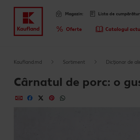
Magazin:
Lista de cumpărătur
Meniu
Oferte
Catalogul actu
Prezentare Generala Oferte
Kaufland.md
Sortiment
Dicționar de a
Cârnatul de porc: o gu
Distribuie
Distribuie
Distribuie
Distribuie
Distribuie