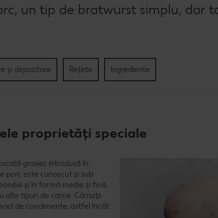
c, un tip de bratwurst simplu, dar t
re și depozitare
Rețete
Ingrediente
le proprietăți speciale
tocată grosier, introdusă în
de porc este cunoscut și sub
ponibili și în formă medie și fină,
alte tipuri de carne. Cârnații
cial de condimente, astfel încât