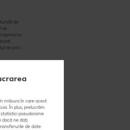
rotundă de
0 de
originea lor
 bună
tul de porc
lucrarea
, în măsura în care acest
uia. În plus, prelucrăm
a statistici pseudonime
i dacă ne dați
ransferurile de date