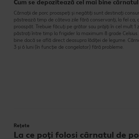
Cum se depozitează cel mai bine cârnatul
Cârnații de porc proaspeți și negătiți sunt destinați cons
păstrează timp de câteva zile fără conservanți, la fel ca,
proaspăt. Trebuie făcuți pe grătar sau prăjiți în cel mult 1 
păstrați între timp la frigider la maximum 8 grade Celsius
bine dacă se află direct deasupra lădiței de legume. Cârnaț
3 și 6 luni (în funcție de congelator) fără probleme.
Rețete
La ce poți folosi cârnatul de po