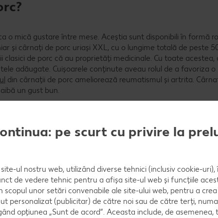
orc?
ca o mică gustare între mese. Aceștia sunt disponibili în formă 
tă chiar și cârnați de porc uriași XXL, cu o lungime totală de peste 5
i clasici de porc că au proprietăți medicinale. Cu toate acestea, 
ntele adăugate. Cuișoarele conținute aveau rolul de a favoriza o
ul
din cârnații de porc ameliorează reumatismul și artrita. Cârna
 aibă un gust bun.
continua: pe scurt cu privire la pre
e porc?
site-ul nostru web, utilizând diverse tehnici (inclusiv cookie-uri)
nct de vedere tehnic pentru a afișa site-ul web și funcțiile acest
în scopul unor setări convenabile ale site-ului web, pentru a cre
ut personalizat (publicitar) de către noi sau de către terți, numa
ând opțiunea „Sunt de acord”. Aceasta include, de asemenea, t