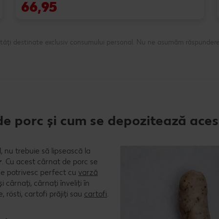
66,95
ntități destinate exclusiv consumului personal. Nu ne asumăm răspundere
 de porc și cum se depozitează ace
, nu trebuie să lipsească la
r
. Cu acest cârnat de porc se
se potrivesc perfect cu
varză
i cârnați, cârnați înveliți în
 rösti, cartofi prăjiți sau
cartofi
.