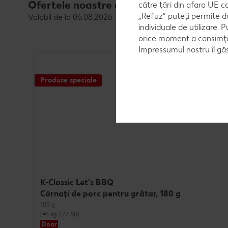
Ofertele noastre de cărnuri și mezeluri
către țări din afara UE c
„Refuz” puteți permite d
Valabil de la 06.08.2026
individuale de utilizare. P
orice moment a consimțăm
Impressumul nostru îl găs
Produse speciale
K-Classic Let's BBQ
Cârnaţi de porc pentru grătar, 180 g
180 g
(=1 kg 277.50)
Doar