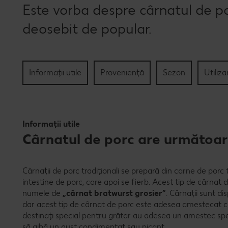
Este vorba despre cârnatul de por
deosebit de popular.
Informații utile
Proveniență
Sezon
Utiliza
Informații utile
Cârnatul de porc are următoare
Cârnații de porc tradiționali se prepară din carne de porc 
intestine de porc, care apoi se fierb. Acest tip de cârnat 
numele de
„cârnat bratwurst grosier”
. Cârnații sunt dis
dar acest tip de cârnat de porc este adesea amestecat cu 
destinați special pentru grătar au adesea un amestec spe
să aibă un gust condimentat sau picant.