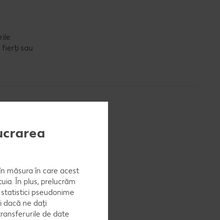
rile
 fierți sau
lucrarea
n rafturile
, în măsura în care acest
uia. În plus, prelucrăm
a statistici pseudonime
i dacă ne dați
ransferurile de date