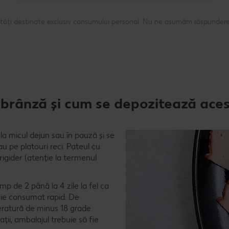
ntități destinate exclusiv consumului personal. Nu ne asumăm răspundere
u brânză și cum se depozitează ace
l
la micul dejun sau în pauză și se
u pe platouri reci. Pateul cu
igider (atenție la termenul
mp de 2 până la 4 zile la fel ca
buie consumat rapid. De
ratură de minus 18 grade.
ții, ambalajul trebuie să fie