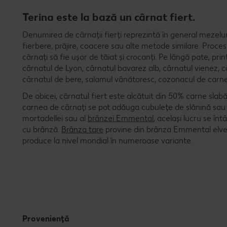
Terina este la bază un cârnat fiert.
Denumirea de cârnații fierți reprezintă în general mezelur
fierbere, prăjire, coacere sau alte metode similare. Proce
cârnați să fie ușor de tăiat și crocanți. Pe lângă pate, prin
cârnatul de Lyon, cârnatul bavarez alb, cârnatul vienez, c
cârnatul de bere, salamul vânătoresc, cozonacul de carne
De obicei, cârnatul fiert este alcătuit din 50% carne slab
carnea de cârnați se pot adăuga cubulețe de slănină sau 
mortadellei sau al
brânzei Emmental
, același lucru se înt
cu brânză.
Brânza tare
provine din brânza Emmental elveți
produce la nivel mondial în numeroase variante.
Proveniență