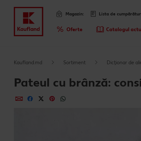
Magazin:
Lista de cumpărătur
Meniu
Oferte
Catalogul actu
Prezentare Generala Oferte
Kaufland.md
Sortiment
Dicționar de a
Pateul cu brânză: consi
Distribuie
Distribuie
Distribuie
Distribuie
Distribuie