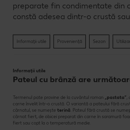
preparate fin condimentate din c
constă adesea dintr-o crustă sau
Informații utile
Proveniență
Sezon
Utiliza
Informații utile
Pateul cu brânză are următoare
Termenul pate provine de la cuvântul roman
„pastata”
,
carne învelit într-o crustă. O variantă a pateului fără crus
cârnatul, se numește
terină
. Pateul fără crustă se numeș
cârnat fiert, de obicei preparat din carne în saramură foar
fiert sau copt la o temperatură medie.