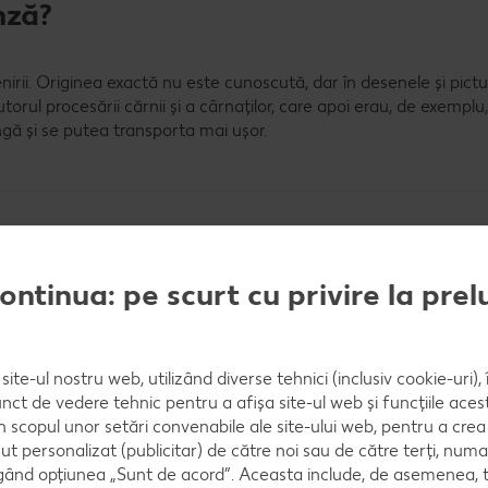
nză?
irii. Originea exactă nu este cunoscută, dar în desenele și pictu
jutorul procesării cărnii și a cârnaților, care apoi erau, de exemplu,
ă și se putea transporta mai ușor.
brânză?
continua: pe scurt cu privire la pre
 calitate constantă. Se găsește ambalat pe tot parcursul anului î
site-ul nostru web, utilizând diverse tehnici (inclusiv cookie-uri)
nct de vedere tehnic pentru a afișa site-ul web și funcțiile acest
în scopul unor setări convenabile ale site-ului web, pentru a cre
ut personalizat (publicitar) de către noi sau de către terți, numa
ând opțiunea „Sunt de acord”. Aceasta include, de asemenea, t