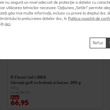
are nu asigură un nivel adecvat de protecție a datelor cu caract
oar utilizarea tehnicilor necesare. Opțiunea „Setări” permite al
uteți găsi mai multe informații, inclusiv cu privire la dreptul dvs.
ântului la prelucrarea datelor dvs., în
Politica noastră de confi
iți
aici
.
Produse speciale
Refuz
K-Classic Let's BBQ
Cârnaţi grill cu brânză și bacon, 200 g
200 g
(=1 kg 334.75)
Doar
66,95