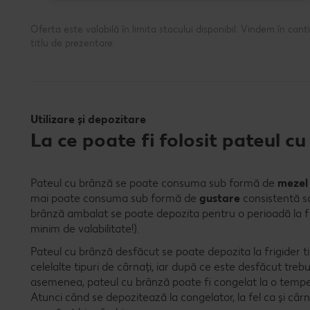
Oferta este valabilă în limita stocului disponibil. Vindem în ca
titlu de prezentare.
Utilizare și depozitare
La ce poate fi folosit pateul c
Pateul cu brânză se poate consuma sub formă de
meze
mai poate consuma sub formă de
gustare
consistentă sa
brânză ambalat se poate depozita pentru o perioadă la fr
minim de valabilitate!).
Pateul cu brânză desfăcut se poate depozita la frigider ti
celelalte tipuri de cârnați, iar după ce este desfăcut tre
asemenea, pateul cu brânză poate fi congelat la o tempe
Atunci când se depozitează la congelator, la fel ca și cârna