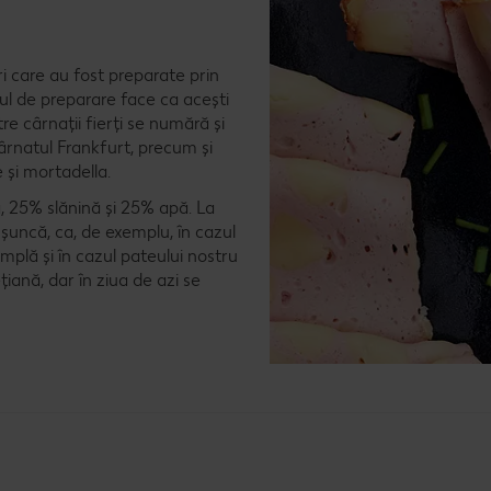
i care au fost preparate prin
sul de preparare face ca acești
tre cârnații fierți se numără și
ârnatul Frankfurt, precum și
 și mortadella.
ă, 25% slănină și 25% apă. La
șuncă, ca, de exemplu, în cazul
âmplă și în cazul pateului nostru
ană, dar în ziua de azi se