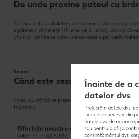
De unde provine pateul cu brâ
Cârnatul este unul dintre cele mai vechi alimente ale omen
egiptene și chinezești î.Hr. erau deja ilustrați cârnați. Cu a
afumați, carnea se putea conserva pe o perioadă mai lung
Sezon
Când este sezonul pateului cu 
Înainte de a 
datelor dvs
Pateul cu brânză se prepară întotdeauna proaspăt și are o
frigorifice.
Prelucrăm
datele dvs. pe 
lucru este necesar din pu
datele dvs. de urmărire, 
Ofertele noastre de cărnuri și mezeluri
sau pentru a afișa conțin
consimțământul dvs. aleg
Valabil de la 06.08.2026