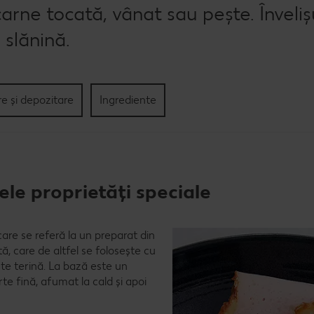
arne tocată, vânat sau pește. Înveliș
 slănină.
re și depozitare
Ingrediente
le proprietăți speciale
 care se referă la un preparat din
tă, care de altfel se folosește cu
te terină. La bază este un
te fină, afumat la cald și apoi