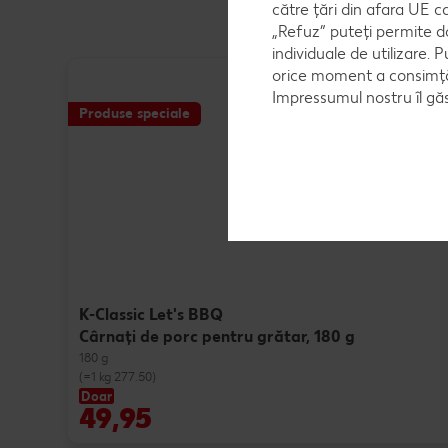
către țări din afara UE c
„Refuz” puteți permite d
individuale de utilizare. P
orice moment a consimțăm
Impressumul nostru îl găs
Produse speciale
K-Classic Let's BBQ
Cârnaţi de porc pentru grătar, 180 g
180 g
(=1 kg 277.50)
Doar
49,95