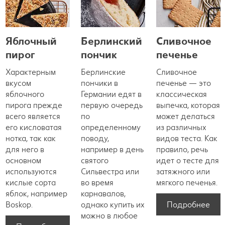
Яблочный
Берлинский
Сливочное
пирог
пончик
печенье
Характерным
Берлинские
Сливочное
вкусом
пончики в
печенье — это
яблочного
Германии едят в
классическая
пирога прежде
первую очередь
выпечка, которая
всего является
по
может делаться
его кисловатая
определенному
из различных
нотка, так как
поводу,
видов теста. Как
для него в
например в день
правило, речь
основном
святого
идет о тесте для
используются
Сильвестра или
затяжного или
кислые сорта
во время
мягкого печенья.
яблок, например
карнавалов,
Подробнее
Boskop.
однако купить их
можно в любое