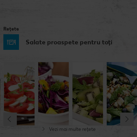
Rețete
Salate proaspete pentru toți
Salată de
Salată de
Salată de
Salată de
gorgonzola,
fructe
portocale
ciuperci
afine și pere
Cel mult 30 minute
Cel mult 15 minute
Cel mult 15 minute
Cel mult 15 minute
Simplu
Simplu
Simplu
Simplu
Vezi mai multe rețete
Fără gluten