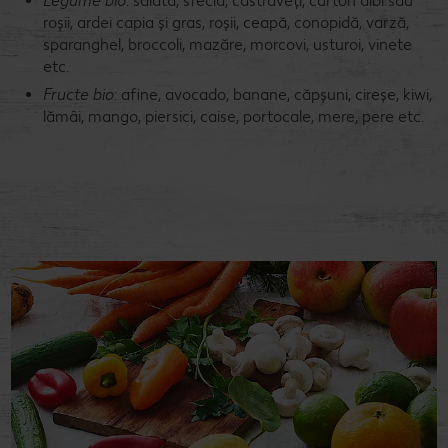
Legume bio
: salată, sfeclă, castraveți, cartofi albi sau
roșii, ardei capia și gras, roșii, ceapă, conopidă, varză,
sparanghel, broccoli, mazăre, morcovi, usturoi, vinete
etc.
Fructe bio
: afine, avocado, banane, căpșuni, cireșe, kiwi,
lămâi, mango, piersici, caise, portocale, mere, pere etc.