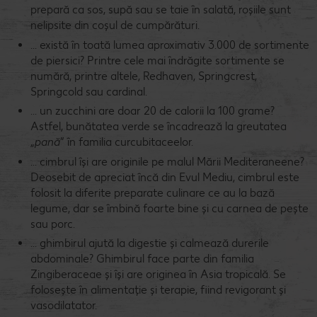
prepară ca sos, supă sau se taie în salată, roșiile sunt
nelipsite din coșul de cumpărături.
... există în toată lumea aproximativ 3.000 de sortimente
de piersici? Printre cele mai îndrăgite sortimente se
numără, printre altele, Redhaven, Springcrest,
Springcold sau cardinal.
... un zucchini are doar 20 de calorii la 100 grame?
Astfel, bunătatea verde se încadrează la greutatea
„
pană
” în familia curcubitaceelor.
... cimbrul își are originile pe malul Mării Mediteraneene?
Deosebit de apreciat încă din Evul Mediu, cimbrul este
folosit la diferite preparate culinare ce au la bază
legume, dar se îmbină foarte bine și cu carnea de pește
sau porc.
... ghimbirul ajută la digestie și calmează durerile
abdominale? Ghimbirul face parte din familia
Zingiberaceae și își are originea în Asia tropicală. Se
folosește în alimentație și terapie, fiind revigorant și
vasodilatator.