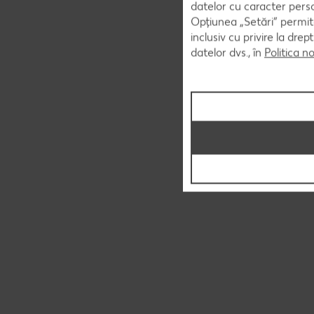
datelor cu caracter perso
Opțiunea „Setări” permite
inclusiv cu privire la dr
datelor dvs., în
Politica n